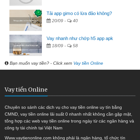
Tải app gimo có lừa đảo không?
20/09 -
40
Vay nhanh như chớp h5 app apk
18/09 -
58
Bạn muốn vay tiền? - Click xem
Vay tiền Online
Vay tiền Online
Chuyên so sánh các dịch vụ cho vay tiền online uy tín bằng
CMND, vay tiền online lãi suất 0 nhanh nhất không cần gặp mặt,
tổng hợp các web vay tiền online trong ngày từ các ngân hàng và
công ty tài chính tại Việt Nam
Www.vaytienonline.com không phải là ngân hàng, tổ chức tín