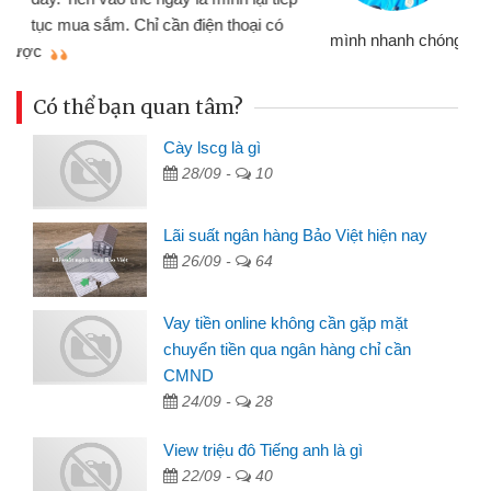
đã giải quyết được công việc của
mình nhanh chóng
th
Có thể bạn quan tâm?
Cày lscg là gì
28/09 -
10
Lãi suất ngân hàng Bảo Việt hiện nay
26/09 -
64
Vay tiền online không cần gặp mặt
chuyển tiền qua ngân hàng chỉ cần
CMND
24/09 -
28
View triệu đô Tiếng anh là gì
22/09 -
40