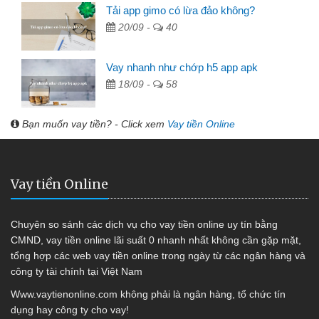
Tải app gimo có lừa đảo không?
20/09 -
40
Vay nhanh như chớp h5 app apk
18/09 -
58
Bạn muốn vay tiền? - Click xem
Vay tiền Online
Vay tiền Online
Chuyên so sánh các dịch vụ cho vay tiền online uy tín bằng
CMND, vay tiền online lãi suất 0 nhanh nhất không cần gặp mặt,
tổng hợp các web vay tiền online trong ngày từ các ngân hàng và
công ty tài chính tại Việt Nam
Www.vaytienonline.com không phải là ngân hàng, tổ chức tín
dụng hay công ty cho vay!