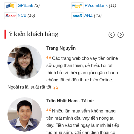
GPBank
(3)
PVcomBank
(11)
NCB
(16)
ANZ
(43)
Ý kiến khách hàng
Đoàn Hữu C
 Nguyễn
Mình cần t
 trang web cho vay tiền online
chiếc xe wav
 thân thiện, dễ hiểu.Tôi rất
gói vay tiền
ởi vì thời gian giải ngân nhanh
cần gặp mặt nê
tất cả đều thực hiện Online.
thiệu cho bạn bè biết
Cấn Văn Lực
hật Nam - Tài xế
Tôi kinh d
ều lần mua sắm không mang
nhiều lúc cần
ặt mình đều vay tiền nóng tại
đến website qu
ền vào thẻ ngay là mình lại tiếp
đã giải quyết
a sắm. Chỉ cần điện thoại có