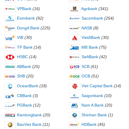
VPBank
(16)
Agribank
(341)
Eximbank
(92)
Sacombank
(254)
DongA Bank
(225)
NASB
(8)
VIB
(30)
VietABank
(30)
TP Bank
(14)
MB Bank
(75)
HSBC
(14)
SeABank
(42)
ABBank
(25)
SCB
(61)
SHB
(20)
OCB
(51)
OceanBank
(18)
Viet Capital Bank
(14)
CBBank
(3)
Saigonbank
(10)
PGBank
(12)
Nam A Bank
(20)
Kienlongbank
(20)
Shinhan Bank
(1)
BaoViet Bank
(11)
HDBank
(45)