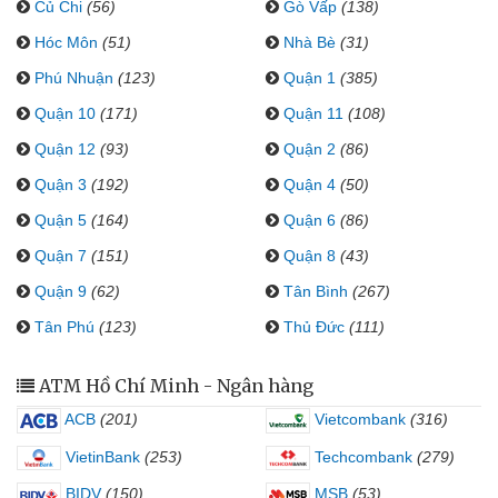
Củ Chi
(56)
Gò Vấp
(138)
Hóc Môn
(51)
Nhà Bè
(31)
Phú Nhuận
(123)
Quận 1
(385)
Quận 10
(171)
Quận 11
(108)
Quận 12
(93)
Quận 2
(86)
Quận 3
(192)
Quận 4
(50)
Quận 5
(164)
Quận 6
(86)
Quận 7
(151)
Quận 8
(43)
Quận 9
(62)
Tân Bình
(267)
Tân Phú
(123)
Thủ Đức
(111)
ATM Hồ Chí Minh - Ngân hàng
ACB
(201)
Vietcombank
(316)
VietinBank
(253)
Techcombank
(279)
BIDV
(150)
MSB
(53)