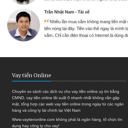
bè biết
Cấn Văn Lực - Tạp hóa
u vay
Tôi kinh doanh buôn bán nhỏ lẻ nhiều
ục mua
hàng, nhờ biết đến website qua bạn bè giớ
quyết được công việc của mình nhanh
Vay tiền Online
Chuyên so sánh các dịch vụ cho vay tiền online uy tín bằng
CMND, vay tiền online lãi suất 0 nhanh nhất không cần gặp
mặt, tổng hợp các web vay tiền online trong ngày từ các ngân
hàng và công ty tài chính tại Việt Nam
Www.vaytienonline.com không phải là ngân hàng, tổ chức tín
dụng hay công ty cho vay!