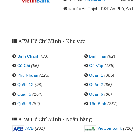
cao ốc An Thịnh, KĐT An Phú, An
ATM Hồ Chí Minh - Khu vực
Bình Chánh
(33)
Bình Tân
(82)
Củ Chi
(56)
Gò Vấp
(138)
Phú Nhuận
(123)
Quận 1
(385)
Quận 12
(93)
Quận 2
(86)
Quận 5
(164)
Quận 6
(86)
Quận 9
(62)
Tân Bình
(267)
ATM Hồ Chí Minh - Ngân hàng
ACB
(201)
Vietcombank
(316)