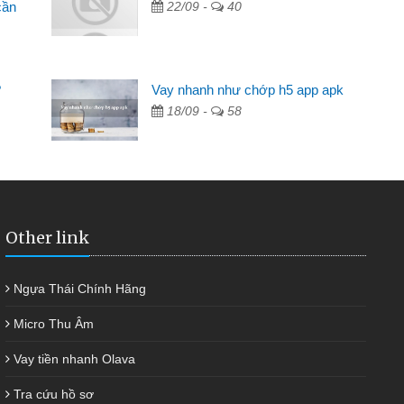
cần
22/09 -
40
g không ai cho vay. Trong khi
việc riêng, trong 1-2 ngày tôi trả
?
Vay nhanh như chớp h5 app apk
tôi kịp thời và nhanh chóng
18/09 -
58
Other link
Ngựa Thái Chính Hãng
Micro Thu Âm
Vay tiền nhanh Olava
Tra cứu hồ sơ