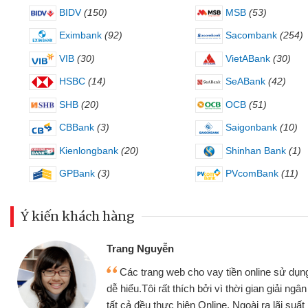
BIDV
(150)
MSB
(53)
Eximbank
(92)
Sacombank
(254)
VIB
(30)
VietABank
(30)
HSBC
(14)
SeABank
(42)
SHB
(20)
OCB
(51)
CBBank
(3)
Saigonbank
(10)
Kienlongbank
(20)
Shinhan Bank
(1)
GPBank
(3)
PVcomBank
(11)
Ý kiến khách hàng
Đoàn Hữu Cảnh
Mình cần tiền gấp nên định cầm cố c
ện,
nhưng thật may đã có gói vay tiền bằn
chóng
không cần gặp mặt nên rất tiện lợi, sẽ gi