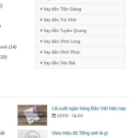
1)
Vay tiền Tiền Giang
Vay tiền Trà Vinh
)
Vay tiền Tuyên Quang
Vay tiền Vĩnh Long
Bank
(14)
Vay tiền Vĩnh Phúc
(20)
Vay tiền Yên Bái
Lãi suất ngân hàng Bảo Việt hiện nay
26/09 -
64
uảng cáo trên facebook. Tôi là
n nhà, sinh nhật bạn bè, mà đọc
mặt
View triệu đô Tiếng anh là gì
 tôi quyết định vay