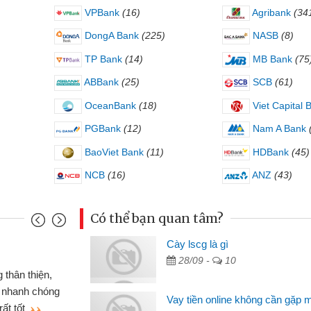
VPBank
(16)
Agribank
(34
DongA Bank
(225)
NASB
(8)
TP Bank
(14)
MB Bank
(75
ABBank
(25)
SCB
(61)
OceanBank
(18)
Viet Capital 
PGBank
(12)
Nam A Bank
BaoViet Bank
(11)
HDBank
(45)
NCB
(16)
ANZ
(43)
Có thể bạn quan tâm?
Cày lscg là gì
Mai Lan - Sinh viên
28/09 -
10
hiếc xe wave
Tôi biết đến thông qua q
g CMND online
sinh viên nên cần đóng tiề
Vay tiền online không cần gặp 
ới thiệu cho bạn
thấy thủ tục nhanh gọn nên