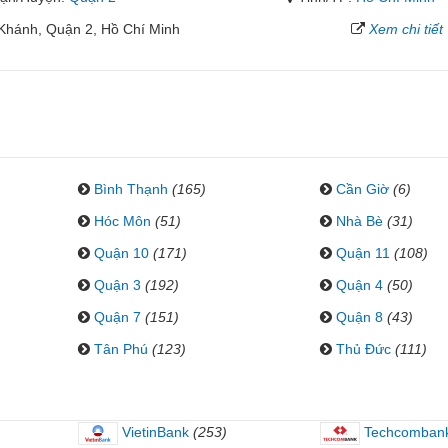
 Khánh, Quận 2, Hồ Chí Minh
Xem chi tiết
Bình Thạnh
(165)
Cần Giờ
(6)
Hóc Môn
(51)
Nhà Bè
(31)
Quận 10
(171)
Quận 11
(108)
Quận 3
(192)
Quận 4
(50)
Quận 7
(151)
Quận 8
(43)
Tân Phú
(123)
Thủ Đức
(111)
VietinBank
(253)
Techcomban