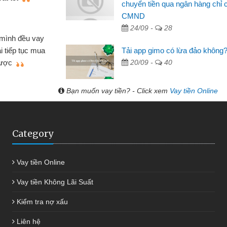
chuyển tiền qua ngân hàng chỉ 
CMND
Lâm Minh Chánh
24/09 -
28
Mất 2 tuần các ngân hàn
 lúc cần vốn nhập
cần có 2 triệu để giải quyết 
Tải app gimo có lừa đảo không
i thiệu tôi đã giải
được thôi. Cảm ơn đã giúp 
20/09 -
40
 chóng
Bạn muốn vay tiền? - Click xem
Vay tiền Online
Category
Vay tiền Online
Vay tiền Không Lãi Suất
Kiểm tra nợ xấu
Liên hệ