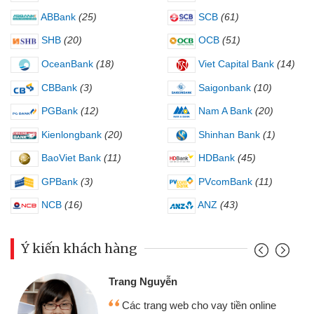
ABBank
(25)
SCB
(61)
SHB
(20)
OCB
(51)
OceanBank
(18)
Viet Capital Bank
(14)
CBBank
(3)
Saigonbank
(10)
PGBank
(12)
Nam A Bank
(20)
Kienlongbank
(20)
Shinhan Bank
(1)
BaoViet Bank
(11)
HDBank
(45)
GPBank
(3)
PVcomBank
(11)
NCB
(16)
ANZ
(43)
Ý kiến khách hàng
Đoàn Hữu Cảnh
Mình cần tiền gấp 
b cho vay tiền online