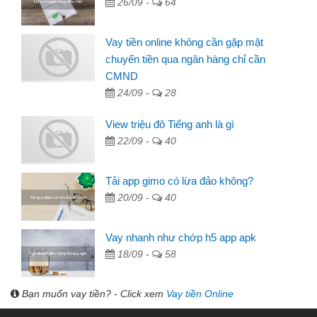
26/09 -
64
Vay tiền online không cần gặp mặt
chuyển tiền qua ngân hàng chỉ cần
CMND
24/09 -
28
View triệu đô Tiếng anh là gì
22/09 -
40
Tải app gimo có lừa đảo không?
20/09 -
40
Vay nhanh như chớp h5 app apk
18/09 -
58
Bạn muốn vay tiền? - Click xem
Vay tiền Online