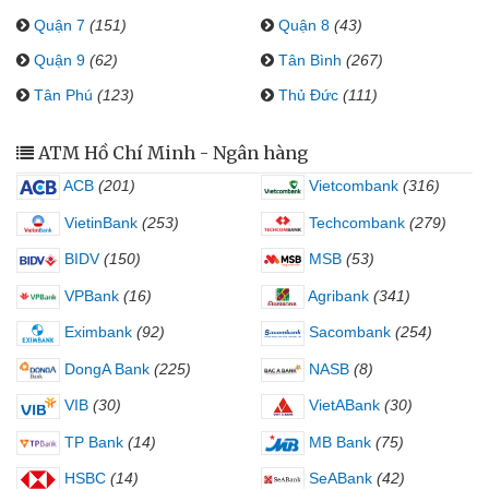
Quận 7
(151)
Quận 8
(43)
Quận 9
(62)
Tân Bình
(267)
Tân Phú
(123)
Thủ Đức
(111)
ATM Hồ Chí Minh - Ngân hàng
ACB
(201)
Vietcombank
(316)
VietinBank
(253)
Techcombank
(279)
BIDV
(150)
MSB
(53)
VPBank
(16)
Agribank
(341)
Eximbank
(92)
Sacombank
(254)
DongA Bank
(225)
NASB
(8)
VIB
(30)
VietABank
(30)
TP Bank
(14)
MB Bank
(75)
HSBC
(14)
SeABank
(42)