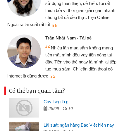
chiếc xe wave nhưng t
ện, dễ hiểu.Tôi rất
gói vay tiền bằng CMN
i gian giải ngân nhanh
cần gặp mặt nên rất tiện
 thực hiện Online.
thiệu cho bạn bè biết
Cấn Văn Lực - Tạp h
- Tài xế
Tôi kinh doanh buôn
ua sắm không mang
nhiều lúc cần vốn nhập
u vay tiền nóng tại
đến website qua bạn bè 
ẻ ngay là mình lại tiếp
đã giải quyết được côn
ỉ cần điện thoại có
mình nhanh chóng
Có thể bạn quan tâm?
Cày lscg là gì
28/09 -
10
Lãi suất ngân hàng Bảo Việt hiện nay