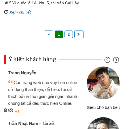
560 quốc lộ 1A, khu 5, thị trấn Cai Lậy
Xem chi tiết
1
2
Ý kiến khách hàng
Đoàn Hữu Cảnh
Mình cần tiền gấp nên định cầm cố
chiếc xe wave nhưng thật may đã có
gói vay tiền bằng CMND online không
cần gặp mặt nên rất tiện lợi, sẽ giới
thiệu cho bạn bè biết
qu
Cấn Văn Lực - Tạp hóa