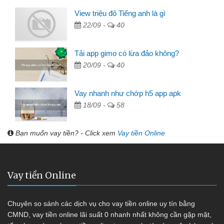
View triệu đô Tiếng anh là gì
22/09 -
40
Tải app gimo có lừa đảo không?
20/09 -
40
Vay nhanh như chớp h5 app apk
18/09 -
58
Bạn muốn vay tiền? - Click xem
Vay tiền Online
Vay tiền Online
Chuyên so sánh các dịch vụ cho vay tiền online uy tín bằng
CMND, vay tiền online lãi suất 0 nhanh nhất không cần gặp mặt,