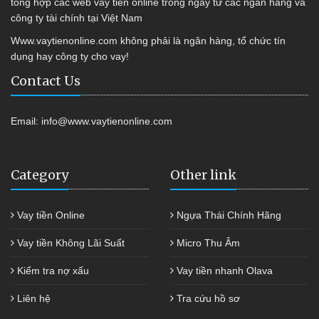
tổng hợp các web vay tiền online trong ngày từ các ngân hàng và
công ty tài chính tại Việt Nam
Www.vaytienonline.com không phải là ngân hàng, tổ chức tín
dụng hay công ty cho vay!
Contact Us
Email:
info@www.vaytienonline.com
Category
Other link
Vay tiền Online
Ngựa Thái Chính Hãng
Vay tiền Không Lãi Suất
Micro Thu Âm
Kiểm tra nợ xấu
Vay tiền nhanh Olava
Liên hệ
Tra cứu hồ sơ