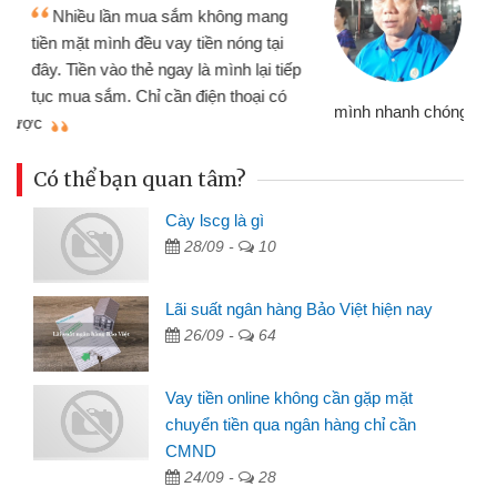
Tôi kinh doanh buôn bán nhỏ lẻ
nhiều lúc cần vốn nhập hàng, nhờ biết
đến website qua bạn bè giới thiệu tôi
đã giải quyết được công việc của
mình nhanh chóng
th
Có thể bạn quan tâm?
Cày lscg là gì
28/09 -
10
Lãi suất ngân hàng Bảo Việt hiện nay
26/09 -
64
Vay tiền online không cần gặp mặt
chuyển tiền qua ngân hàng chỉ cần
CMND
24/09 -
28