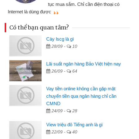
đã giải quyết được công việc của
mình nhanh chóng
t
Có thể bạn quan tâm?
Cày lscg là gì
28/09 -
10
Lãi suất ngân hàng Bảo Việt hiện nay
26/09 -
64
Vay tiền online không cần gặp mặt
chuyển tiền qua ngân hàng chỉ cần
CMND
24/09 -
28
View triệu đô Tiếng anh là gì
22/09 -
40