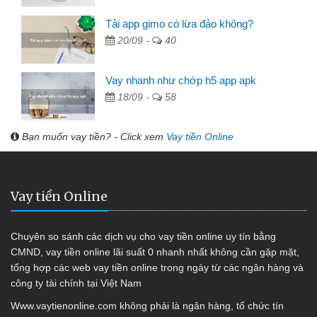
Tải app gimo có lừa đảo không?
20/09 -
40
Vay nhanh như chớp h5 app apk
18/09 -
58
Bạn muốn vay tiền? - Click xem
Vay tiền Online
Vay tiền Online
Chuyên so sánh các dịch vụ cho vay tiền online uy tín bằng
CMND, vay tiền online lãi suất 0 nhanh nhất không cần gặp mặt,
tổng hợp các web vay tiền online trong ngày từ các ngân hàng và
công ty tài chính tại Việt Nam
Www.vaytienonline.com không phải là ngân hàng, tổ chức tín