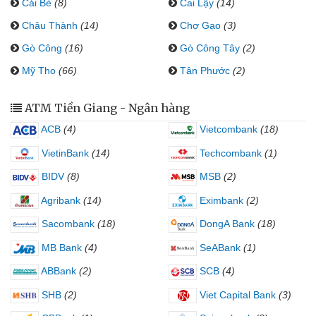
Cái Bè
(8)
Cai Lậy
(14)
Châu Thành
(14)
Chợ Gạo
(3)
Gò Công
(16)
Gò Công Tây
(2)
Mỹ Tho
(66)
Tân Phước
(2)
ATM Tiền Giang - Ngân hàng
ACB
(4)
Vietcombank
(18)
VietinBank
(14)
Techcombank
(1)
BIDV
(8)
MSB
(2)
Agribank
(14)
Eximbank
(2)
Sacombank
(18)
DongA Bank
(18)
MB Bank
(4)
SeABank
(1)
ABBank
(2)
SCB
(4)
SHB
(2)
Viet Capital Bank
(3)