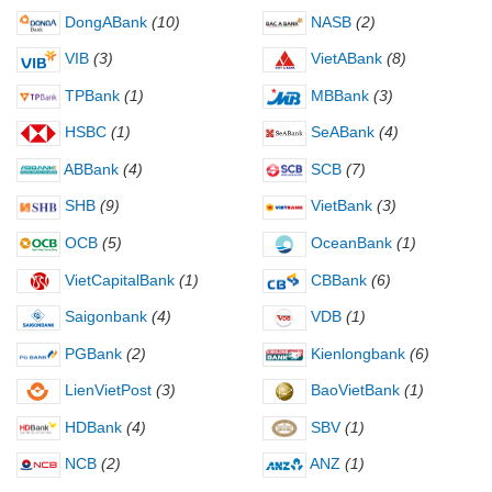
DongABank
(10)
NASB
(2)
VIB
(3)
VietABank
(8)
TPBank
(1)
MBBank
(3)
HSBC
(1)
SeABank
(4)
ABBank
(4)
SCB
(7)
SHB
(9)
VietBank
(3)
OCB
(5)
OceanBank
(1)
VietCapitalBank
(1)
CBBank
(6)
Saigonbank
(4)
VDB
(1)
PGBank
(2)
Kienlongbank
(6)
LienVietPost
(3)
BaoVietBank
(1)
HDBank
(4)
SBV
(1)
NCB
(2)
ANZ
(1)