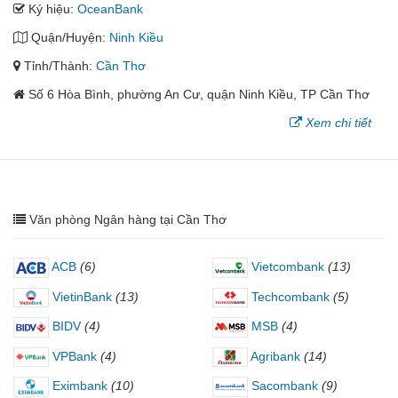
Ký hiệu:
OceanBank
Quận/Huyện:
Ninh Kiều
Tỉnh/Thành:
Cần Thơ
Số 6 Hòa Bình, phường An Cư, quận Ninh Kiều, TP Cần Thơ
Xem chi tiết
Văn phòng Ngân hàng tại Cần Thơ
ACB
(6)
Vietcombank
(13)
VietinBank
(13)
Techcombank
(5)
BIDV
(4)
MSB
(4)
VPBank
(4)
Agribank
(14)
Eximbank
(10)
Sacombank
(9)