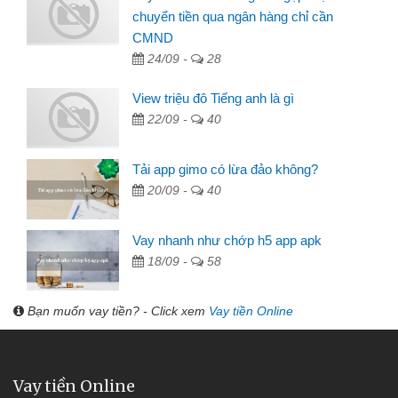
chuyển tiền qua ngân hàng chỉ cần
CMND
24/09 -
28
View triệu đô Tiếng anh là gì
22/09 -
40
Tải app gimo có lừa đảo không?
20/09 -
40
Vay nhanh như chớp h5 app apk
18/09 -
58
Bạn muốn vay tiền? - Click xem
Vay tiền Online
Vay tiền Online