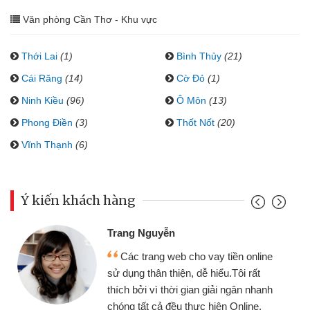
Văn phòng Cần Thơ - Khu vực
Thới Lai
(1)
Bình Thủy
(21)
Cái Răng
(14)
Cờ Đỏ
(1)
Ninh Kiều
(96)
Ô Môn
(13)
Phong Điền
(3)
Thốt Nốt
(20)
Vĩnh Thạnh
(6)
Ý kiến khách hàng
Trang Nguyễn
Các trang web cho vay tiền online
sử dụng thân thiện, dễ hiểu.Tôi rất
thích bởi vì thời gian giải ngân nhanh
chóng tất cả đều thực hiện Online.