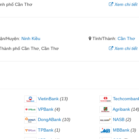
ành phố Cần Thơ
Xem chi tiết
ận/Huyện:
Ninh Kiều
Tỉnh/Thành:
Cần Thơ
 Thành phố Cần Thơ, Cần Thơ
Xem chi tiết
VietinBank
(13)
Techcomban
VPBank
(4)
Agribank
(14
DongABank
(10)
NASB
(2)
TPBank
(1)
MBBank
(3)