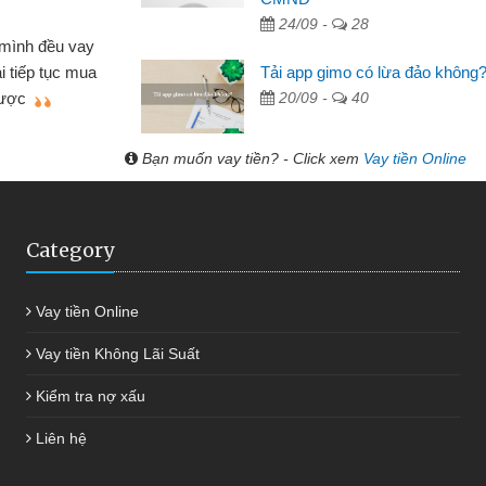
Lực - Tạp hóa
24/09 -
28
h doanh buôn bán nhỏ lẻ nhiều lúc cần vốn nhập
Tải app gimo có lừa đảo không
biết đến website qua bạn bè giới thiệu tôi đã giải
20/09 -
40
c công việc của mình nhanh chóng
Bạn muốn vay tiền? - Click xem
Vay tiền Online
Category
Vay tiền Online
Vay tiền Không Lãi Suất
Kiểm tra nợ xấu
Liên hệ