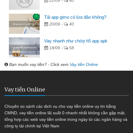
22/09 -
40
Tải app gimo có lừa đảo không?
20/09 -
40
Vay nhanh như chớp h5 app apk
18/09 -
58
Bạn muốn vay tiền? - Click xem
Vay tiền Online
Vay tiền Online
Chuyên so sánh các dịch vụ cho vay tiền online uy tín bằng
CMND, vay tiền online lãi suất 0 nhanh nhất không cần gặp mặt,
tổng hợp các web vay tiền online trong ngày từ các ngân hàng và
công ty tài chính tại Việt Nam