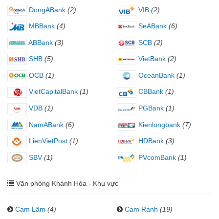
DongABank
(2)
VIB
(2)
MBBank
(4)
SeABank
(6)
ABBank
(3)
SCB
(2)
SHB
(5)
VietBank
(2)
OCB
(1)
OceanBank
(1)
VietCapitalBank
(1)
CBBank
(1)
VDB
(1)
PGBank
(1)
NamABank
(6)
Kienlongbank
(7)
LienVietPost
(1)
HDBank
(3)
SBV
(1)
PVcomBank
(1)
Văn phòng Khánh Hòa - Khu vực
Cam Lâm
(4)
Cam Ranh
(19)