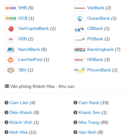
SHB
(5)
VietBank
(2)
OCB
(1)
OceanBank
(1)
VietCapitalBank
(1)
CBBank
(1)
VDB
(1)
PGBank
(1)
NamABank
(6)
Kienlongbank
(7)
LienVietPost
(1)
HDBank
(3)
SBV
(1)
PVcomBank
(1)
Văn phòng Khánh Hòa - Khu vực
Cam Lâm
(4)
Cam Ranh
(19)
Diên Khánh
(9)
Khánh Sơn
(1)
Khánh Vĩnh
(1)
Nha Trang
(85)
Ninh Hòa
(11)
Vạn Ninh
(8)