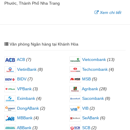
Phước, Thành Phố Nha Trang
Xem chi tiết
Văn phòng Ngân hàng tại Khánh Hòa
ACB
(7)
Vietcombank
(13)
VietinBank
(8)
Techcombank
(4)
BIDV
(7)
MSB
(5)
VPBank
(3)
Agribank
(28)
Eximbank
(4)
Sacombank
(8)
DongABank
(2)
VIB
(2)
MBBank
(4)
SeABank
(6)
ABBank
(3)
SCB
(2)