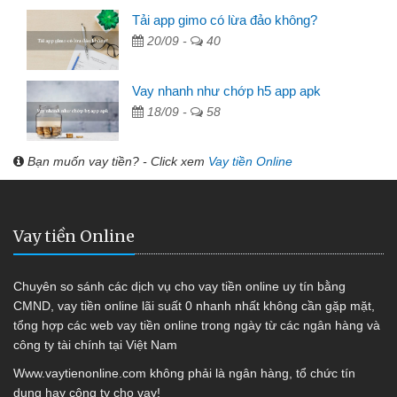
Tải app gimo có lừa đảo không?
20/09 -
40
Vay nhanh như chớp h5 app apk
18/09 -
58
Bạn muốn vay tiền? - Click xem
Vay tiền Online
Vay tiền Online
Chuyên so sánh các dịch vụ cho vay tiền online uy tín bằng
CMND, vay tiền online lãi suất 0 nhanh nhất không cần gặp mặt,
tổng hợp các web vay tiền online trong ngày từ các ngân hàng và
công ty tài chính tại Việt Nam
Www.vaytienonline.com không phải là ngân hàng, tổ chức tín
dụng hay công ty cho vay!