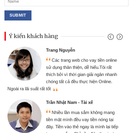
Ý kiến khách hàng
Đoàn Hữu Cảnh
Mình cần tiền gấp nên định c
tiền online
chiếc xe wave nhưng thật may đ
u.Tôi rất
gói vay tiền bằng CMND online 
i ngân nhanh
cần gặp mặt nên rất tiện lợi, sẽ g
n Online.
thiệu cho bạn bè biết
Cấn Văn Lực - Tạp hóa
Tôi kinh doanh buôn bán nhỏ 
hông mang
nhiều lúc cần vốn nhập hàng, nh
n nóng tại
đến website qua bạn bè giới thiệu
ình lại tiếp
đã giải quyết được công việc củ