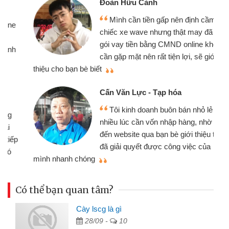
Đoàn Hữu Cảnh
Mình cần tiền gấp nên định cầm cố
chiếc xe wave nhưng thật may đã có
gói vay tiền bằng CMND online không
cần gặp mặt nên rất tiện lợi, sẽ giới
thiệu cho bạn bè biết
qu
Cấn Văn Lực - Tạp hóa
Tôi kinh doanh buôn bán nhỏ lẻ
nhiều lúc cần vốn nhập hàng, nhờ biết
đến website qua bạn bè giới thiệu tôi
đã giải quyết được công việc của
mình nhanh chóng
th
Có thể bạn quan tâm?
Cày lscg là gì
28/09 -
10