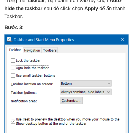
Trong thẻ
Taskbar
, bạn đánh tích vào tùy chọn
Auto-
hide the taskbar
sau đó click chọn
Apply
để ẩn thanh
Taskbar.
Bước 3: