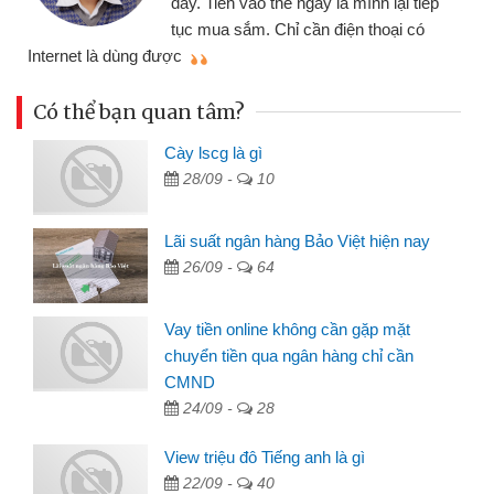
đây. Tiền vào thẻ ngay là mình lại tiếp
tục mua sắm. Chỉ cần điện thoại có
mì
Internet là dùng được
Có thể bạn quan tâm?
Cày lscg là gì
28/09 -
10
Lãi suất ngân hàng Bảo Việt hiện nay
26/09 -
64
Vay tiền online không cần gặp mặt
chuyển tiền qua ngân hàng chỉ cần
CMND
24/09 -
28
View triệu đô Tiếng anh là gì
22/09 -
40