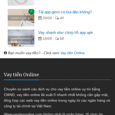
Tải app gimo có lừa đảo không?
20/09 -
40
Vay nhanh như chớp h5 app apk
18/09 -
58
Bạn muốn vay tiền? - Click xem
Vay tiền Online
Vay tiền Online
Chuyên so sánh các dịch vụ cho vay tiền online uy tín bằng
CMND, vay tiền online lãi suất 0 nhanh nhất không cần gặp mặt,
tổng hợp các web vay tiền online trong ngày từ các ngân hàng và
công ty tài chính tại Việt Nam
Www.vaytienonline.com không phải là ngân hàng, tổ chức tín