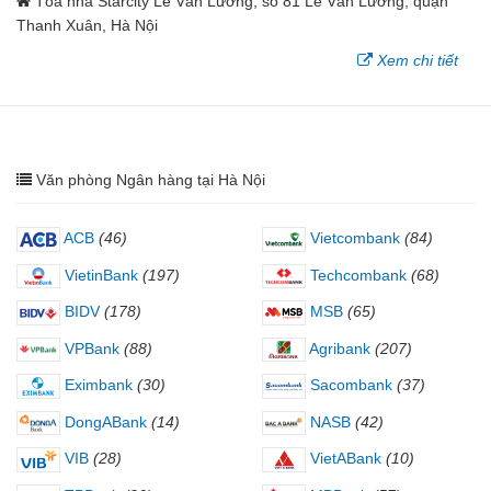
Tòa nhà Starcity Lê Văn Lương, số 81 Lê Văn Lương, quận
Thanh Xuân, Hà Nội
Xem chi tiết
Văn phòng Ngân hàng tại Hà Nội
ACB
(46)
Vietcombank
(84)
VietinBank
(197)
Techcombank
(68)
BIDV
(178)
MSB
(65)
VPBank
(88)
Agribank
(207)
Eximbank
(30)
Sacombank
(37)
DongABank
(14)
NASB
(42)
VIB
(28)
VietABank
(10)