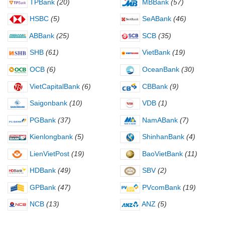
TPBank
(20)
MBBank
(57)
HSBC
(5)
SeABank
(46)
ABBank
(25)
SCB
(35)
SHB
(61)
VietBank
(19)
OCB
(6)
OceanBank
(30)
VietCapitalBank
(6)
CBBank
(9)
Saigonbank
(10)
VDB
(1)
PGBank
(37)
NamABank
(7)
Kienlongbank
(5)
ShinhanBank
(4)
LienVietPost
(19)
BaoVietBank
(11)
HDBank
(49)
SBV
(2)
GPBank
(47)
PVcomBank
(19)
NCB
(13)
ANZ
(5)