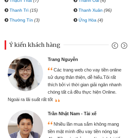
Thạch Thất
(7)
Thanh Oai
(6)
Thanh Trì
(15)
Thanh Xuân
(96)
Thường Tín
(3)
Ứng Hòa
(4)
Ý kiến khách hàng
Trang Nguyễn
Các trang web cho vay tiền online
sử dụng thân thiện, dễ hiểu.Tôi rất
thích bởi vì thời gian giải ngân nhanh
chóng tất cả đều thực hiện Online.
thi
Ngoài ra lãi suất rất tốt
Trần Nhật Nam - Tài xế
Nhiều lần mua sắm không mang
tiền mặt mình đều vay tiền nóng tại