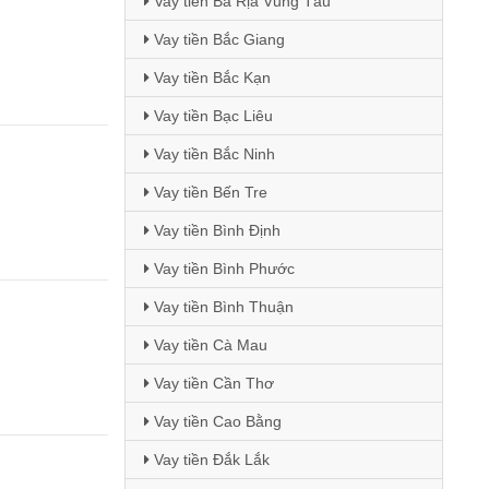
Vay tiền Bà Rịa Vũng Tàu
Vay tiền Bắc Giang
Vay tiền Bắc Kạn
Vay tiền Bạc Liêu
Vay tiền Bắc Ninh
Vay tiền Bến Tre
Vay tiền Bình Định
Vay tiền Bình Phước
Vay tiền Bình Thuận
Vay tiền Cà Mau
Vay tiền Cần Thơ
Vay tiền Cao Bằng
Vay tiền Đắk Lắk