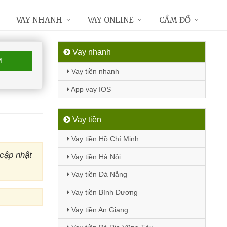
VAY NHANH
VAY ONLINE
CẦM ĐỒ
Vay nhanh
M
Vay tiền nhanh
App vay IOS
Vay tiền
Vay tiền Hồ Chí Minh
cập nhật
Vay tiền Hà Nội
Vay tiền Đà Nẵng
Vay tiền Bình Dương
Vay tiền An Giang