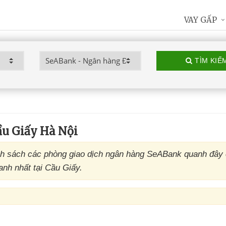
VAY GẤP
TÌM KIẾ
u Giấy Hà Nội
h sách các phòng giao dịch ngân hàng SeABank quanh đây 
anh nhất tại Cầu Giấy.