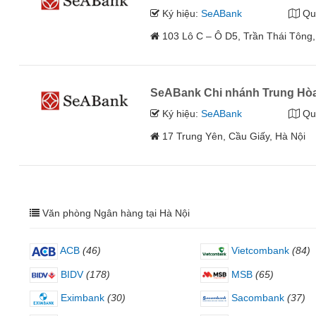
Ký hiệu:
SeABank
Qu
103 Lô C – Ô D5, Trần Thái Tông
SeABank Chi nhánh Trung Hò
Ký hiệu:
SeABank
Qu
17 Trung Yên, Cầu Giấy, Hà Nội
Văn phòng Ngân hàng tại Hà Nội
ACB
(46)
Vietcombank
(84)
BIDV
(178)
MSB
(65)
Eximbank
(30)
Sacombank
(37)