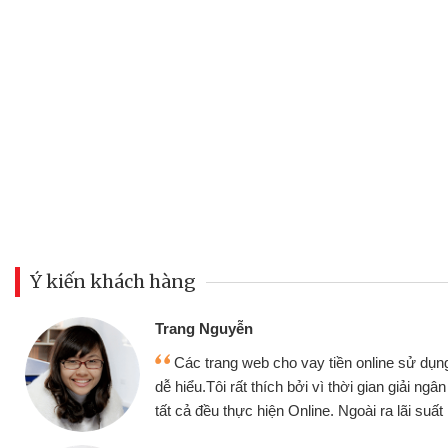
Ý kiến khách hàng
Trang Nguyễn
Các trang web cho vay tiền online sử dụng
dễ hiểu.Tôi rất thích bởi vì thời gian giải ng
tất cả đều thực hiện Online. Ngoài ra lãi suất 