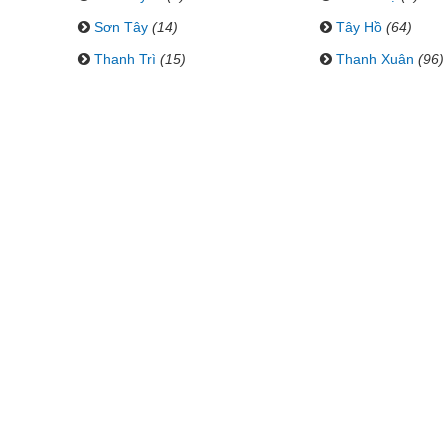
Sơn Tây
(14)
Tây Hồ
(64)
Thanh Trì
(15)
Thanh Xuân
(96)