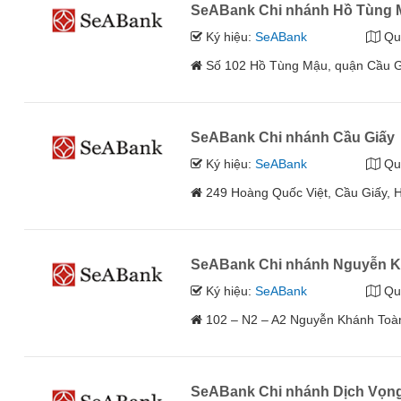
SeABank Chi nhánh Hồ Tùng 
Ký hiệu:
SeABank
Qu
Số 102 Hồ Tùng Mậu, quận Cầu G
SeABank Chi nhánh Cầu Giấy
Ký hiệu:
SeABank
Qu
249 Hoàng Quốc Việt, Cầu Giấy, 
SeABank Chi nhánh Nguyễn K
Ký hiệu:
SeABank
Qu
102 – N2 – A2 Nguyễn Khánh Toàn
SeABank Chi nhánh Dịch Vọn