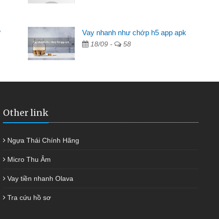
Mất 2 tuần các 
lẻ nhiều lúc cần vốn nhập
cần có 2 triệu để gi
?
Vay nhanh như chớp h5 app apk
ạn bè giới thiệu tôi đã giải
được thôi. Cảm ơn 
18/09 -
58
h nhanh chóng
Other link
Ngựa Thái Chính Hãng
Micro Thu Âm
Vay tiền nhanh Olava
Tra cứu hồ sơ