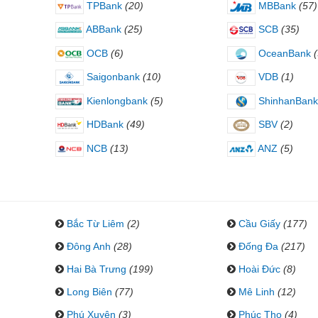
TPBank
(20)
MBBank
(57)
ABBank
(25)
SCB
(35)
OCB
(6)
OceanBank
Saigonbank
(10)
VDB
(1)
Kienlongbank
(5)
ShinhanBank
HDBank
(49)
SBV
(2)
NCB
(13)
ANZ
(5)
Bắc Từ Liêm
(2)
Cầu Giấy
(177)
Đông Anh
(28)
Đống Đa
(217)
Hai Bà Trưng
(199)
Hoài Đức
(8)
Long Biên
(77)
Mê Linh
(12)
Phú Xuyên
(3)
Phúc Thọ
(4)