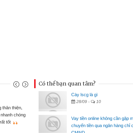
Có thể bạn quan tâm?
Cày lscg là gì
Đoàn Hữu Cảnh
28/09 -
10
Mình cần tiền gấp nên định 
 thân thiện,
nhưng thật may đã có gói vay 
ân nhanh chóng
Vay tiền online không cần gặp 
không cần gặp mặt nên rất tiện l
rất tốt
chuyển tiền qua ngân hàng chỉ 
bè biết
CMND