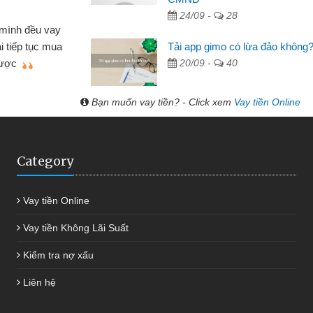
Cấn Văn Lực - Tạp hóa
24/09 -
28
 mình đều vay
Tôi kinh doanh buôn bán nhỏ 
ại tiếp tục mua
Tải app gimo có lừa đảo không
hàng, nhờ biết đến website qua b
 được
20/09 -
40
quyết được công việc của mìn
Bạn muốn vay tiền? - Click xem
Vay tiền Online
Category
Vay tiền Online
Vay tiền Không Lãi Suất
Kiểm tra nợ xấu
Liên hệ