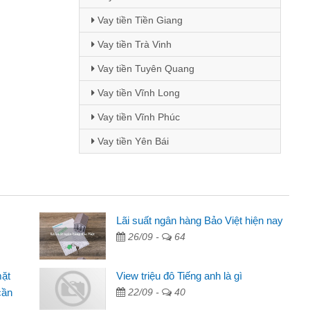
Vay tiền Tiền Giang
Vay tiền Trà Vinh
Vay tiền Tuyên Quang
Vay tiền Vĩnh Long
Vay tiền Vĩnh Phúc
Vay tiền Yên Bái
Mai Lan - Sinh viên
Lãi suất ngân hàng Bảo Việt hiện nay
26/09 -
64
Tôi biết đến thông qua quảng cáo trên facebook. Tôi là
sinh viên nên cần đóng tiền nhà, sinh nhật bạn bè, mà đọc
mặt
View triệu đô Tiếng anh là gì
thấy thủ tục nhanh gọn nên tôi quyết định vay
cần
22/09 -
40
Lâm Minh Chánh