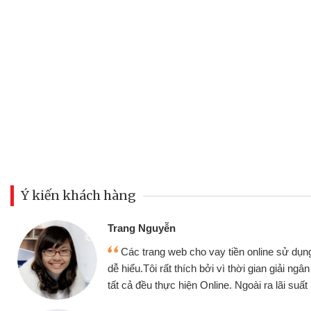
Ý kiến khách hàng
Đo
 cho vay tiền online sử dụng thân thiện,
như
hích bởi vì thời gian giải ngân nhanh chóng
khô
iện Online. Ngoài ra lãi suất rất tốt
bè 