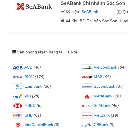
SeABank Chi nhánh Sóc Sơn
Ký hiệu:
SeABank
Qu
44 Khu B2, Thị trấn Sóc Sơn, Huy
Văn phòng Ngân hàng tại Hà Nội
ACB
(46)
Vietcombank
(84)
BIDV
(178)
MSB
(65)
Eximbank
(30)
Sacombank
(37)
VIB
(28)
VietABank
(10)
HSBC
(5)
SeABank
(46)
SHB
(61)
VietBank
(19)
VietCapitalBank
(6)
CBBank
(9)