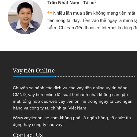
 Tài xế
Cấn
a sắm không mang tiền mặt mình đều vay
. Tiền vào thẻ ngay là mình lại tiếp tục mua
hàn
n thoại có Internet là dùng được
quy
Vay tiền Online
Chuyên so sánh các dịch vụ cho vay tiền online uy tín bằng
CMND, vay tiền online lãi suất 0 nhanh nhất không cần gặp
mặt, tổng hợp các web vay tiền online trong ngày từ các ngân
hàng và công ty tài chính tại Việt Nam
Www.vaytienonline.com không phải là ngân hàng, tổ chức tín
dụng hay công ty cho vay!
Contact Us