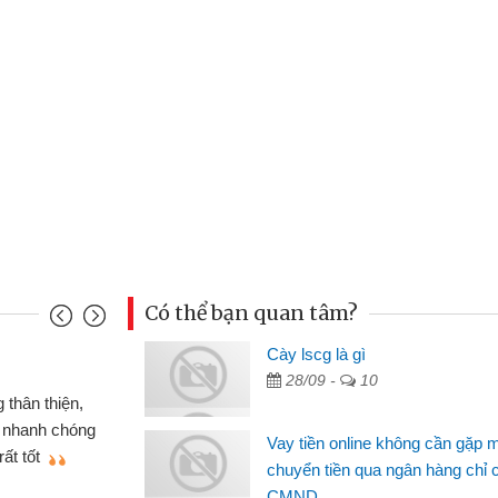
Có thể bạn quan tâm?
àn Hữu Cảnh
Cày lscg là gì
28/09 -
10
Mình cần tiền gấp nên định cầm cố chiếc xe wave
ng thật may đã có gói vay tiền bằng CMND online
Vay tiền online không cần gặp 
ng cần gặp mặt nên rất tiện lợi, sẽ giới thiệu cho bạn
chuyển tiền qua ngân hàng chỉ 
biết
CMND