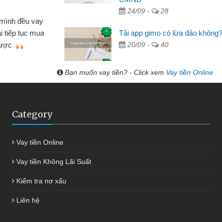
 Văn Lực - Tạp hóa
24/09 -
28
Tôi kinh doanh buôn bán nhỏ lẻ nhiều lúc cần vốn nhập
Tải app gimo có lừa đảo không
g, nhờ biết đến website qua bạn bè giới thiệu tôi đã giải
20/09 -
40
ết được công việc của mình nhanh chóng
Bạn muốn vay tiền? - Click xem
Vay tiền Online
Category
Vay tiền Online
Vay tiền Không Lãi Suất
Kiểm tra nợ xấu
Liên hệ