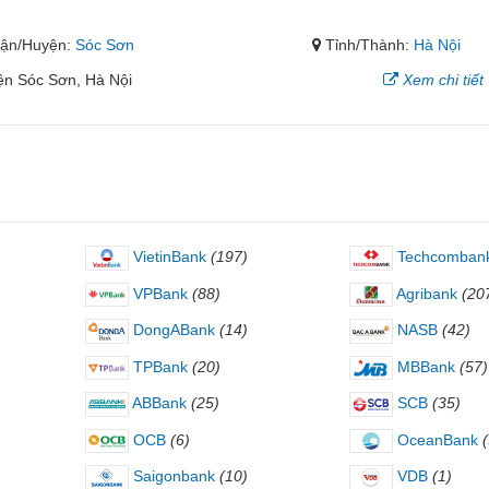
ận/Huyện:
Sóc Sơn
Tỉnh/Thành:
Hà Nội
ện Sóc Sơn, Hà Nội
Xem chi tiết
VietinBank
(197)
Techcomban
VPBank
(88)
Agribank
(20
DongABank
(14)
NASB
(42)
TPBank
(20)
MBBank
(57)
ABBank
(25)
SCB
(35)
OCB
(6)
OceanBank
Saigonbank
(10)
VDB
(1)