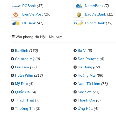
PGBank
(37)
NamABank
(7)
LienVietPost
(19)
BaoVietBank
(11)
GPBank
(47)
PVcomBank
(19)
Văn phòng Hà Nội - Khu vực
Ba Đình
(160)
Ba Vì
(8)
Chương Mỹ
(9)
Đan Phượng
(8)
Gia Lâm
(27)
Hà Đông
(82)
Hoàn Kiếm
(212)
Hoàng Mai
(86)
Mỹ Đức
(4)
Nam Từ Liêm
(83)
Quốc Oai
(4)
Sóc Sơn
(23)
Thạch Thất
(7)
Thanh Oai
(6)
Thường Tín
(3)
Ứng Hòa
(4)