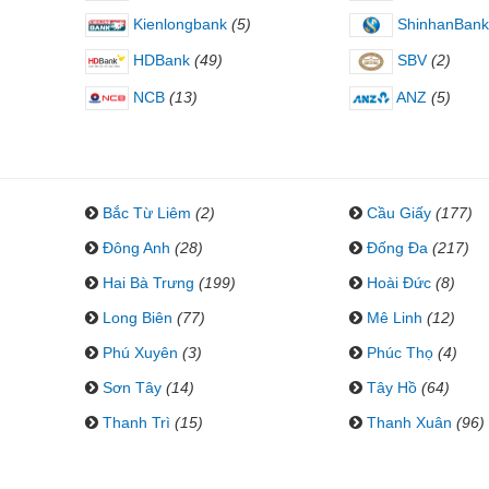
Kienlongbank
(5)
ShinhanBank
HDBank
(49)
SBV
(2)
NCB
(13)
ANZ
(5)
Bắc Từ Liêm
(2)
Cầu Giấy
(177)
Đông Anh
(28)
Đống Đa
(217)
Hai Bà Trưng
(199)
Hoài Đức
(8)
Long Biên
(77)
Mê Linh
(12)
Phú Xuyên
(3)
Phúc Thọ
(4)
Sơn Tây
(14)
Tây Hồ
(64)
Thanh Trì
(15)
Thanh Xuân
(96)