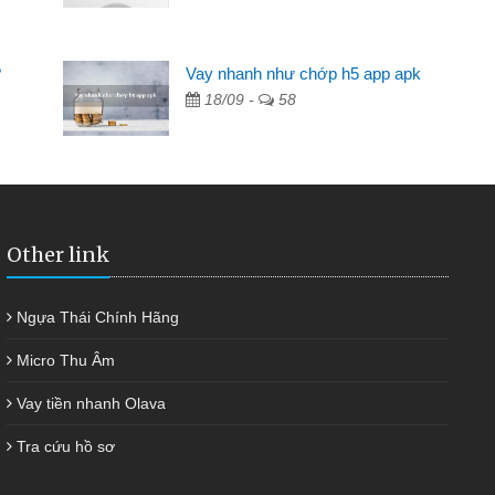
Mất 2 tuần các ngân hàng không ai cho vay. Trong khi
cần có 2 triệu để giải quyết việc riêng, trong 1-2 ngày tôi trả
?
Vay nhanh như chớp h5 app apk
được thôi. Cảm ơn đã giúp tôi kịp thời và nhanh chóng
18/09 -
58
Other link
Ngựa Thái Chính Hãng
Micro Thu Âm
Vay tiền nhanh Olava
Tra cứu hồ sơ