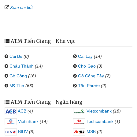
Xem chi tiết
ATM Tiền Giang - Khu vực
Cái Bè
(8)
Cai Lậy
(14)
Châu Thành
(14)
Chợ Gạo
(3)
Gò Công
(16)
Gò Công Tây
(2)
Mỹ Tho
(66)
Tân Phước
(2)
ATM Tiền Giang - Ngân hàng
ACB
(4)
Vietcombank
(18)
VietinBank
(14)
Techcombank
(1)
BIDV
(8)
MSB
(2)