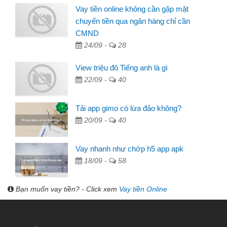
Vay tiền online không cần gặp mặt
chuyển tiền qua ngân hàng chỉ cần
CMND
24/09 -
28
View triệu đô Tiếng anh là gì
22/09 -
40
Tải app gimo có lừa đảo không?
20/09 -
40
Vay nhanh như chớp h5 app apk
18/09 -
58
Bạn muốn vay tiền? - Click xem
Vay tiền Online