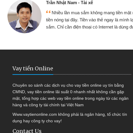
Cấn Văn Lực - Tạp hóa
ền mặt mình đều vay
Tôi kinh doanh buôn b
 mình lại tiếp tục mua
hàng, nhờ biết đến websit
à dùng được
quyết được công việc c
Vay tiền Online
Chuyên so sánh các dịch vụ cho vay tiền online uy tín bằng
CMND, vay tiền online lãi suất 0 nhanh nhất không cần gặp
mặt, tổng hợp các web vay tiền online trong ngày từ các ngân
hàng và công ty tài chính tại Việt Nam
Www.vaytienonline.com không phải là ngân hàng, tổ chức tín
dụng hay công ty cho vay!
Contact Us