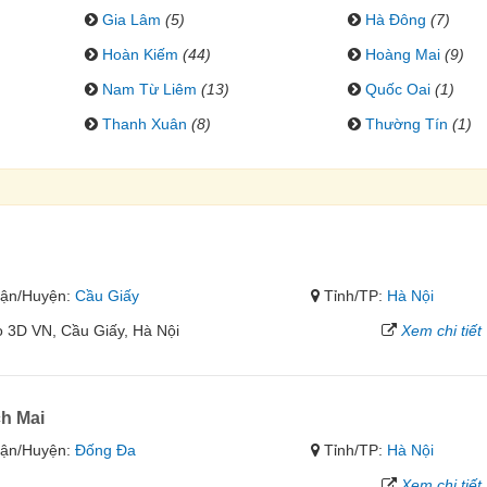
Gia Lâm
(5)
Hà Đông
(7)
Hoàn Kiếm
(44)
Hoàng Mai
(9)
Nam Từ Liêm
(13)
Quốc Oai
(1)
Thanh Xuân
(8)
Thường Tín
(1)
ận/Huyện:
Cầu Giấy
Tỉnh/TP:
Hà Nội
o 3D VN, Cầu Giấy, Hà Nội
Xem chi tiết
h Mai
ận/Huyện:
Đống Đa
Tỉnh/TP:
Hà Nội
Xem chi tiết