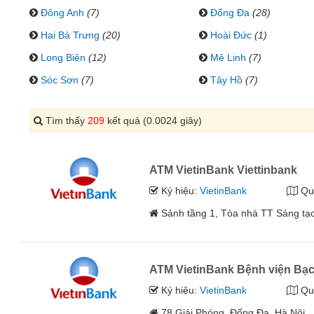
Đông Anh
(7)
Đống Đa
(28)
Hai Bà Trưng
(20)
Hoài Đức
(1)
Long Biên
(12)
Mê Linh
(7)
Sóc Sơn
(7)
Tây Hồ
(7)
Tìm thấy
209
kết quả (0.0024 giây)
ATM VietinBank Viettinbank
Ký hiệu:
VietinBank
Qu
Sảnh tầng 1, Tòa nhà TT Sáng tạ
ATM VietinBank Bệnh viện Bạc
Ký hiệu:
VietinBank
Qu
78 Giải Phóng, Đống Đa, Hà Nội