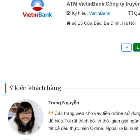
ATM VietinBank Công ty truyền 
Ký hiệu:
VietinBank
Qu
số 15 Cửa Bắc, Ba Đình, Hà Nội
1
Ý kiến khách hàng
Đoàn Hữu Cảnh
Mình cần tiền gấp nê
sử dụng thân thiện,
nhưng thật may đã có gó
giải ngân nhanh chóng
không cần gặp mặt nên rất
i suất rất tốt
bè biết