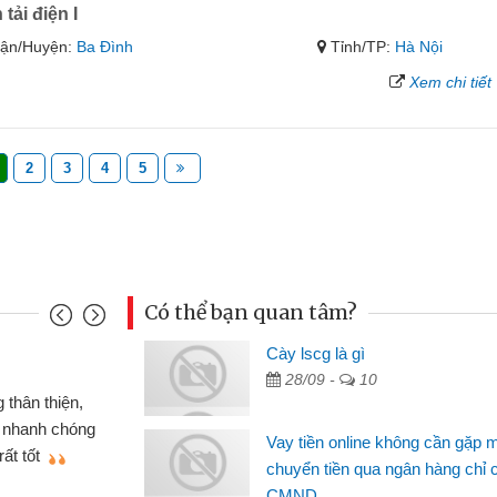
tải điện I
ận/Huyện:
Ba Đình
Tỉnh/TP:
Hà Nội
Xem chi tiết
2
3
4
5
Có thể bạn quan tâm?
Cày lscg là gì
Mai Lan - S
28/09 -
10
n định cầm cố chiếc xe wave
Tôi biết 
i vay tiền bằng CMND online
sinh viên n
Vay tiền online không cần gặp 
 tiện lợi, sẽ giới thiệu cho bạn
thấy thủ tụ
chuyển tiền qua ngân hàng chỉ 
CMND
Lâm Minh 