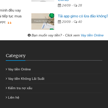
24/09 -
28
Mất 2 tu
án nhỏ lẻ nhiều lúc cần vốn nhập
cần có 2 tri
Tải app gimo có lừa đảo không
e qua bạn bè giới thiệu tôi đã giải
được thôi. 
20/09 -
40
ủa mình nhanh chóng
Bạn muốn vay tiền? - Click xem
Vay tiền Online
Category
Vay tiền Online
Vay tiền Không Lãi Suất
Kiểm tra nợ xấu
Liên hệ