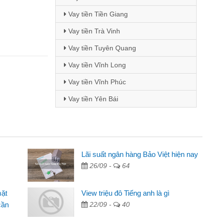
Vay tiền Tiền Giang
Vay tiền Trà Vinh
Vay tiền Tuyên Quang
Vay tiền Vĩnh Long
Vay tiền Vĩnh Phúc
Vay tiền Yên Bái
inh viên
Lãi suất ngân hàng Bảo Việt hiện nay
26/09 -
64
đến thông qua quảng cáo trên facebook. Tôi là
ên cần đóng tiền nhà, sinh nhật bạn bè, mà đọc
mặt
View triệu đô Tiếng anh là gì
c nhanh gọn nên tôi quyết định vay
cần
22/09 -
40
Chánh