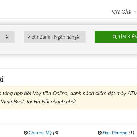
VAY GẤP
TÌM KIẾ
i
 tổng hợp bởi Vay tiền Online, danh sách điểm đặt máy AT
 VietinBank tại Hà Nội nhanh nhất.
Chương Mỹ
(3)
Đan Phượng
(1)