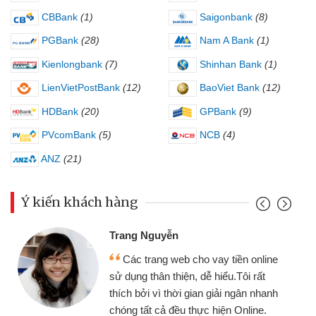
CBBank
(1)
Saigonbank
(8)
PGBank
(28)
Nam A Bank
(1)
Kienlongbank
(7)
Shinhan Bank
(1)
LienVietPostBank
(12)
BaoViet Bank
(12)
HDBank
(20)
GPBank
(9)
PVcomBank
(5)
NCB
(4)
ANZ
(21)
Ý kiến khách hàng
Đoàn Hữu C
 Nguyễn
Mình cần t
 trang web cho vay tiền online
chiếc xe wav
 thân thiện, dễ hiểu.Tôi rất
gói vay tiền
ởi vì thời gian giải ngân nhanh
cần gặp mặt nê
tất cả đều thực hiện Online.