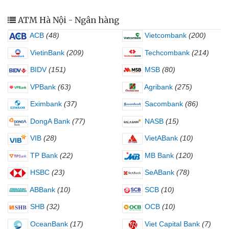
ATM Hà Nội - Ngân hàng
ACB
(48)
Vietcombank
(200)
VietinBank
(209)
Techcombank
(214)
BIDV
(151)
MSB
(80)
VPBank
(63)
Agribank
(275)
Eximbank
(37)
Sacombank
(86)
DongA Bank
(77)
NASB
(15)
VIB
(28)
VietABank
(10)
TP Bank
(22)
MB Bank
(120)
HSBC
(23)
SeABank
(78)
ABBank
(10)
SCB
(10)
SHB
(32)
OCB
(10)
OceanBank
(17)
Viet Capital Bank
(7)