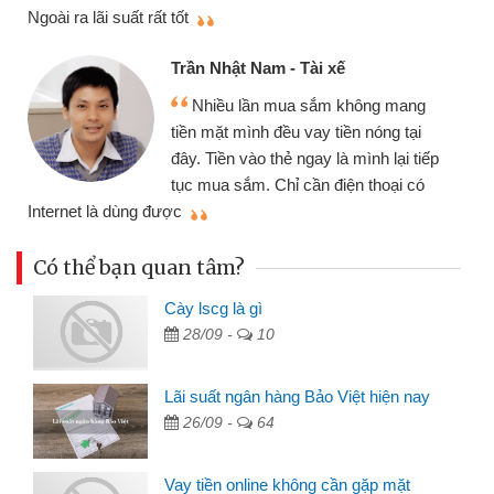
thiệu cho bạn bè biết
Cấn Văn Lực
hật Nam - Tài xế
Tôi kinh d
ều lần mua sắm không mang
nhiều lúc cần
ặt mình đều vay tiền nóng tại
đến website qu
ền vào thẻ ngay là mình lại tiếp
đã giải quyết
a sắm. Chỉ cần điện thoại có
mình nhanh chóng
Có thể bạn quan tâm?
Cày lscg là gì
28/09 -
10
Lãi suất ngân hàng Bảo Việt hiện nay
26/09 -
64
Vay tiền online không cần gặp mặt