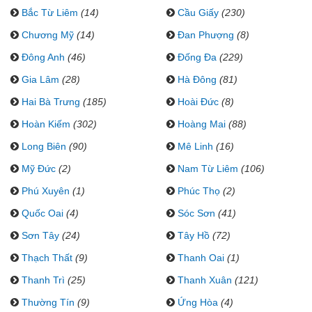
Bắc Từ Liêm
(14)
Cầu Giấy
(230)
Chương Mỹ
(14)
Đan Phượng
(8)
Đông Anh
(46)
Đống Đa
(229)
Gia Lâm
(28)
Hà Đông
(81)
Hai Bà Trưng
(185)
Hoài Đức
(8)
Hoàn Kiếm
(302)
Hoàng Mai
(88)
Long Biên
(90)
Mê Linh
(16)
Mỹ Đức
(2)
Nam Từ Liêm
(106)
Phú Xuyên
(1)
Phúc Thọ
(2)
Quốc Oai
(4)
Sóc Sơn
(41)
Sơn Tây
(24)
Tây Hồ
(72)
Thạch Thất
(9)
Thanh Oai
(1)
Thanh Trì
(25)
Thanh Xuân
(121)
Thường Tín
(9)
Ứng Hòa
(4)