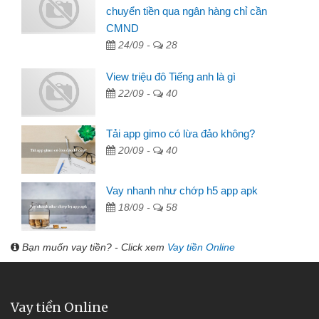
chuyển tiền qua ngân hàng chỉ cần
CMND
24/09 -
28
View triệu đô Tiếng anh là gì
22/09 -
40
Tải app gimo có lừa đảo không?
20/09 -
40
Vay nhanh như chớp h5 app apk
18/09 -
58
Bạn muốn vay tiền? - Click xem
Vay tiền Online
Vay tiền Online