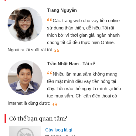
Đoàn Hữu Cảnh
Mình cần tiền gấp nên 
o vay tiền online
chiếc xe wave nhưng thật
dễ hiểu.Tôi rất
gói vay tiền bằng CMND o
an giải ngân nhanh
cần gặp mặt nên rất tiện lợi
ực hiện Online.
thiệu cho bạn bè biết
Cấn Văn Lực - Tạp hóa
i xế
Tôi kinh doanh buôn bán
sắm không mang
nhiều lúc cần vốn nhập hàn
ay tiền nóng tại
đến website qua bạn bè giới
ay là mình lại tiếp
đã giải quyết được công v
n điện thoại có
mình nhanh chóng
Có thể bạn quan tâm?
Cày lscg là gì