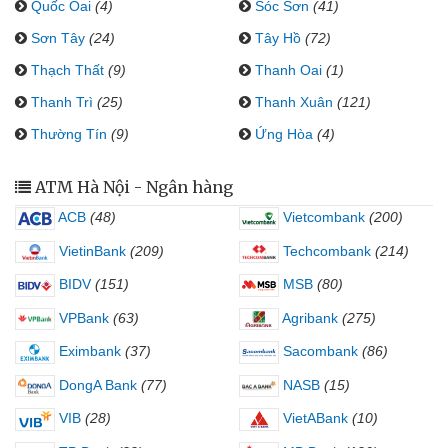
Quốc Oai
(4)
Sóc Sơn
(41)
Sơn Tây
(24)
Tây Hồ
(72)
Thạch Thất
(9)
Thanh Oai
(1)
Thanh Trì
(25)
Thanh Xuân
(121)
Thường Tín
(9)
Ứng Hòa
(4)
ATM Hà Nội - Ngân hàng
ACB
(48)
Vietcombank
(200)
VietinBank
(209)
Techcombank
(214)
BIDV
(151)
MSB
(80)
VPBank
(63)
Agribank
(275)
Eximbank
(37)
Sacombank
(86)
DongA Bank
(77)
NASB
(15)
VIB
(28)
VietABank
(10)