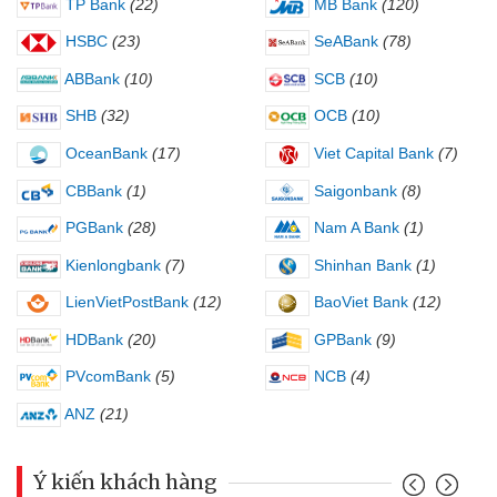
TP Bank
(22)
MB Bank
(120)
HSBC
(23)
SeABank
(78)
ABBank
(10)
SCB
(10)
SHB
(32)
OCB
(10)
OceanBank
(17)
Viet Capital Bank
(7)
CBBank
(1)
Saigonbank
(8)
PGBank
(28)
Nam A Bank
(1)
Kienlongbank
(7)
Shinhan Bank
(1)
LienVietPostBank
(12)
BaoViet Bank
(12)
HDBank
(20)
GPBank
(9)
PVcomBank
(5)
NCB
(4)
ANZ
(21)
Ý kiến khách hàng