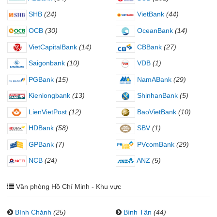
SHB
(24)
VietBank
(44)
OCB
(30)
OceanBank
(14)
VietCapitalBank
(14)
CBBank
(27)
Saigonbank
(10)
VDB
(1)
PGBank
(15)
NamABank
(29)
Kienlongbank
(13)
ShinhanBank
(5)
LienVietPost
(12)
BaoVietBank
(10)
HDBank
(58)
SBV
(1)
GPBank
(7)
PVcomBank
(29)
NCB
(24)
ANZ
(5)
Văn phòng Hồ Chí Minh - Khu vực
Bình Chánh
(25)
Bình Tân
(44)