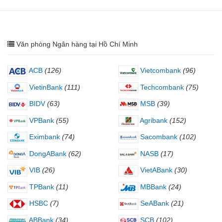
Văn phòng Ngân hàng tại Hồ Chí Minh
ACB
(126)
Vietcombank
(96)
VietinBank
(111)
Techcombank
(75)
BIDV
(63)
MSB
(39)
VPBank
(55)
Agribank
(152)
Eximbank
(74)
Sacombank
(102)
DongABank
(62)
NASB
(17)
VIB
(26)
VietABank
(30)
TPBank
(11)
MBBank
(24)
HSBC
(7)
SeABank
(21)
ABBank
(34)
SCB
(102)