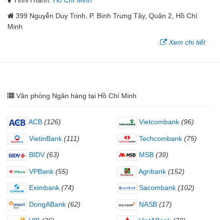
Tỉnh/Thành:
Hồ Chí Minh
399 Nguyễn Duy Trinh, P. Bình Trưng Tây, Quận 2, Hồ Chí
Minh
Xem chi tiết
Văn phòng Ngân hàng tại Hồ Chí Minh
ACB
(126)
Vietcombank
(96)
VietinBank
(111)
Techcombank
(75)
BIDV
(63)
MSB
(39)
VPBank
(55)
Agribank
(152)
Eximbank
(74)
Sacombank
(102)
DongABank
(62)
NASB
(17)