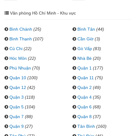
Văn phòng Hồ Chí Minh - Khu vực
Bình Chánh
(25)
Bình Tân
(44)
Bình Thạnh
(107)
Cần Giờ
(3)
Củ Chi
(22)
Gò Vấp
(83)
Hóc Môn
(22)
Nhà Bè
(20)
Phú Nhuận
(70)
Quận 1
(177)
Quận 10
(100)
Quận 11
(75)
Quận 12
(42)
Quận 2
(49)
Quận 3
(118)
Quận 4
(35)
Quận 5
(104)
Quận 6
(68)
Quận 7
(88)
Quận 8
(37)
Quận 9
(27)
Tân Bình
(160)
Tân Phú
(77)
Thủ Đức
(46)