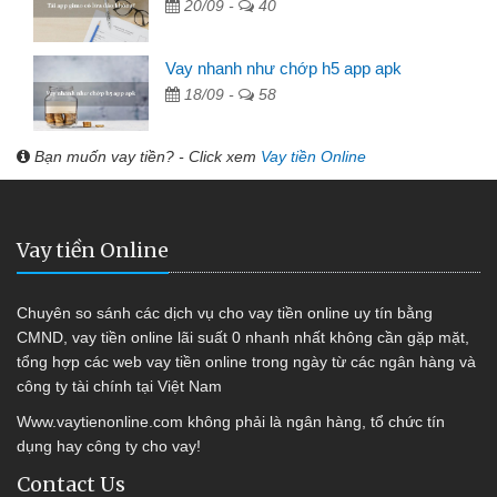
20/09 -
40
Vay nhanh như chớp h5 app apk
18/09 -
58
Bạn muốn vay tiền? - Click xem
Vay tiền Online
Vay tiền Online
Chuyên so sánh các dịch vụ cho vay tiền online uy tín bằng
CMND, vay tiền online lãi suất 0 nhanh nhất không cần gặp mặt,
tổng hợp các web vay tiền online trong ngày từ các ngân hàng và
công ty tài chính tại Việt Nam
Www.vaytienonline.com không phải là ngân hàng, tổ chức tín
dụng hay công ty cho vay!
Contact Us