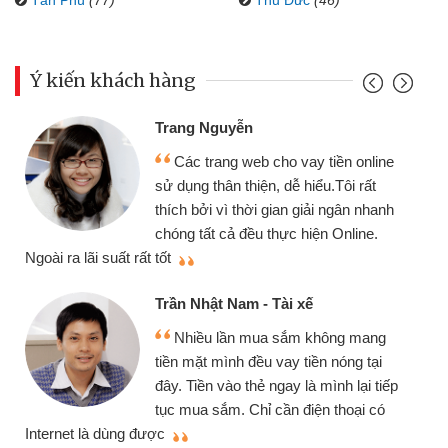
Ý kiến khách hàng
Đoàn Hữu Cảnh
yễn
Mình cần tiền 
g web cho vay tiền online
chiếc xe wave như
 thiện, dễ hiểu.Tôi rất
gói vay tiền bằng
 thời gian giải ngân nhanh
cần gặp mặt nên rất
ả đều thực hiện Online.
thiệu cho bạn bè biết
Cấn Văn Lực - Tạ
Nam - Tài xế
Tôi kinh doanh 
ần mua sắm không mang
nhiều lúc cần vốn 
nh đều vay tiền nóng tại
đến website qua bạn
o thẻ ngay là mình lại tiếp
đã giải quyết được
. Chỉ cần điện thoại có
mình nhanh chóng