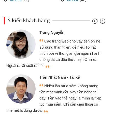
Ý kiến khách hàng
Đoàn Hữu Cảnh
yễn
Mình cần tiền 
g web cho vay tiền online
chiếc xe wave như
 thiện, dễ hiểu.Tôi rất
gói vay tiền bằng
 thời gian giải ngân nhanh
cần gặp mặt nên rất
ả đều thực hiện Online.
thiệu cho bạn bè biết
Cấn Văn Lực - Tạ
Nam - Tài xế
Tôi kinh doanh 
ần mua sắm không mang
nhiều lúc cần vốn 
nh đều vay tiền nóng tại
đến website qua bạn
o thẻ ngay là mình lại tiếp
đã giải quyết được
. Chỉ cần điện thoại có
mình nhanh chóng