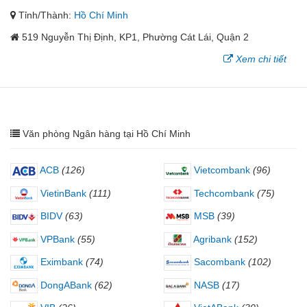
Tỉnh/Thành:
Hồ Chí Minh
519 Nguyễn Thị Định, KP1, Phường Cát Lái, Quận 2
Xem chi tiết
Văn phòng Ngân hàng tại Hồ Chí Minh
ACB
(126)
Vietcombank
(96)
VietinBank
(111)
Techcombank
(75)
BIDV
(63)
MSB
(39)
VPBank
(55)
Agribank
(152)
Eximbank
(74)
Sacombank
(102)
DongABank
(62)
NASB
(17)