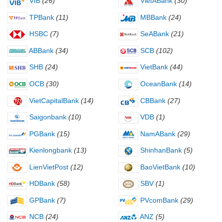
VIB
(26)
VietABank
(30)
TPBank
(11)
MBBank
(24)
HSBC
(7)
SeABank
(21)
ABBank
(34)
SCB
(102)
SHB
(24)
VietBank
(44)
OCB
(30)
OceanBank
(14)
VietCapitalBank
(14)
CBBank
(27)
Saigonbank
(10)
VDB
(1)
PGBank
(15)
NamABank
(29)
Kienlongbank
(13)
ShinhanBank
(5)
LienVietPost
(12)
BaoVietBank
(10)
HDBank
(58)
SBV
(1)
GPBank
(7)
PVcomBank
(29)
NCB
(24)
ANZ
(5)