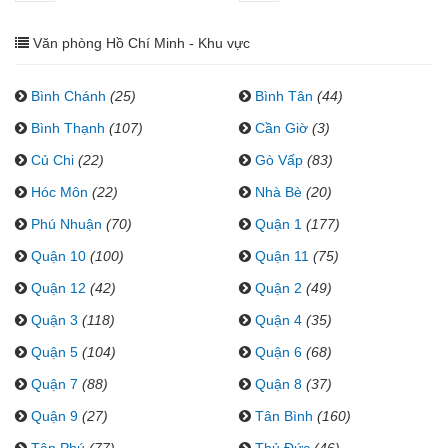
Văn phòng Hồ Chí Minh - Khu vực
Bình Chánh
(25)
Bình Tân
(44)
Bình Thạnh
(107)
Cần Giờ
(3)
Củ Chi
(22)
Gò Vấp
(83)
Hóc Môn
(22)
Nhà Bè
(20)
Phú Nhuận
(70)
Quận 1
(177)
Quận 10
(100)
Quận 11
(75)
Quận 12
(42)
Quận 2
(49)
Quận 3
(118)
Quận 4
(35)
Quận 5
(104)
Quận 6
(68)
Quận 7
(88)
Quận 8
(37)
Quận 9
(27)
Tân Bình
(160)
Tân Phú
(77)
Thủ Đức
(46)