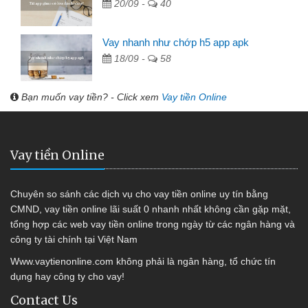
20/09 -
40
Vay nhanh như chớp h5 app apk
18/09 -
58
Bạn muốn vay tiền? - Click xem
Vay tiền Online
Vay tiền Online
Chuyên so sánh các dịch vụ cho vay tiền online uy tín bằng
CMND, vay tiền online lãi suất 0 nhanh nhất không cần gặp mặt,
tổng hợp các web vay tiền online trong ngày từ các ngân hàng và
công ty tài chính tại Việt Nam
Www.vaytienonline.com không phải là ngân hàng, tổ chức tín
dụng hay công ty cho vay!
Contact Us