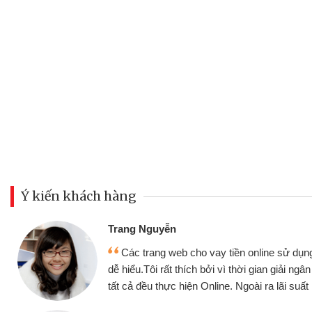
Ý kiến khách hàng
Đoàn Hữ
Mình c
y tiền online sử dụng thân thiện,
nhưng thậ
i vì thời gian giải ngân nhanh chóng
không cần 
ine. Ngoài ra lãi suất rất tốt
bè biết