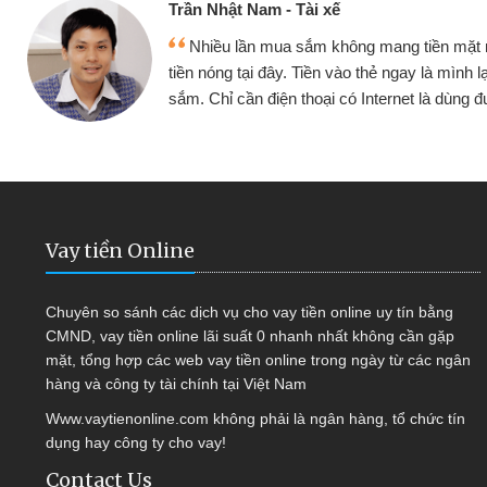
ế
Cấn Văn 
không mang tiền mặt mình đều vay
Tôi kin
vào thẻ ngay là mình lại tiếp tục mua
hàng, nhờ 
i có Internet là dùng được
quyết đượ
Vay tiền Online
Chuyên so sánh các dịch vụ cho vay tiền online uy tín bằng
CMND, vay tiền online lãi suất 0 nhanh nhất không cần gặp
mặt, tổng hợp các web vay tiền online trong ngày từ các ngân
hàng và công ty tài chính tại Việt Nam
Www.vaytienonline.com không phải là ngân hàng, tổ chức tín
dụng hay công ty cho vay!
Contact Us