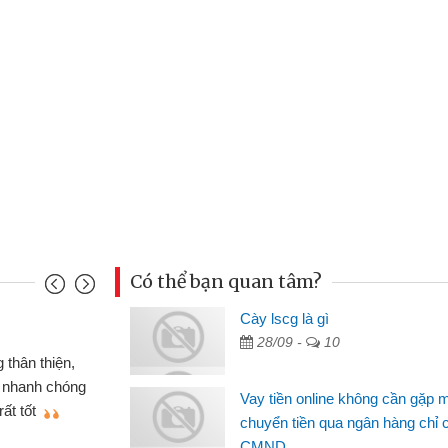
Có thể bạn quan tâm?
u Cảnh
Cày lscg là gì
28/09 -
10
ần tiền gấp nên định cầm cố chiếc xe wave
t may đã có gói vay tiền bằng CMND online
Vay tiền online không cần gặp 
gặp mặt nên rất tiện lợi, sẽ giới thiệu cho bạn
chuyển tiền qua ngân hàng chỉ 
CMND