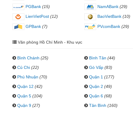
PGBank
(15)
NamABank
(29)
LienVietPost
(12)
BaoVietBank
(10)
GPBank
(7)
PVcomBank
(29)
Văn phòng Hồ Chí Minh - Khu vực
Bình Chánh
(25)
Bình Tân
(44)
Củ Chi
(22)
Gò Vấp
(83)
Phú Nhuận
(70)
Quận 1
(177)
Quận 12
(42)
Quận 2
(49)
Quận 5
(104)
Quận 6
(68)
Quận 9
(27)
Tân Bình
(160)