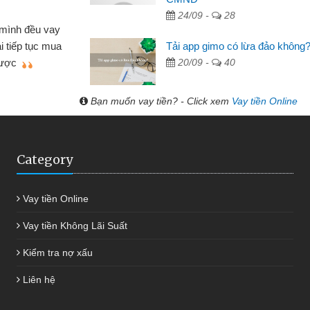
Lực - Tạp hóa
24/09 -
28
h doanh buôn bán nhỏ lẻ nhiều lúc cần vốn nhập
Tải app gimo có lừa đảo không
biết đến website qua bạn bè giới thiệu tôi đã giải
20/09 -
40
c công việc của mình nhanh chóng
Bạn muốn vay tiền? - Click xem
Vay tiền Online
Category
Vay tiền Online
Vay tiền Không Lãi Suất
Kiểm tra nợ xấu
Liên hệ