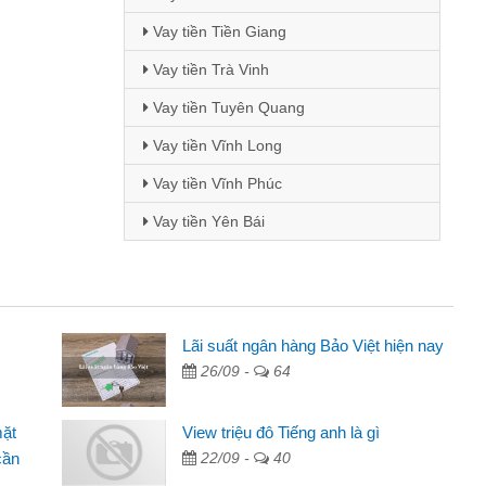
Vay tiền Tiền Giang
Vay tiền Trà Vinh
Vay tiền Tuyên Quang
Vay tiền Vĩnh Long
Vay tiền Vĩnh Phúc
Vay tiền Yên Bái
Mai Lan - Sinh viên
Lãi suất ngân hàng Bảo Việt hiện nay
26/09 -
64
Tôi biết đến thông qua quảng cáo trên facebook. Tôi là
sinh viên nên cần đóng tiền nhà, sinh nhật bạn bè, mà đọc
mặt
View triệu đô Tiếng anh là gì
thấy thủ tục nhanh gọn nên tôi quyết định vay
cần
22/09 -
40
Lâm Minh Chánh