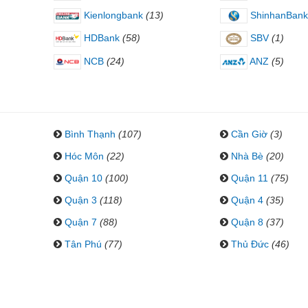
Kienlongbank
(13)
ShinhanBank
HDBank
(58)
SBV
(1)
NCB
(24)
ANZ
(5)
Bình Thạnh
(107)
Cần Giờ
(3)
Hóc Môn
(22)
Nhà Bè
(20)
Quận 10
(100)
Quận 11
(75)
Quận 3
(118)
Quận 4
(35)
Quận 7
(88)
Quận 8
(37)
Tân Phú
(77)
Thủ Đức
(46)