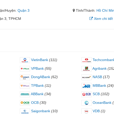
ận/Huyện:
Quận 3
Tỉnh/Thành:
Hồ Chí Mi
uận 3, TPHCM
Xem chi tiết
VietinBank
(111)
Techcomban
VPBank
(55)
Agribank
(15
DongABank
(62)
NASB
(17)
TPBank
(11)
MBBank
(24)
ABBank
(34)
SCB
(102)
OCB
(30)
OceanBank
Saigonbank
(10)
VDB
(1)