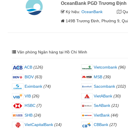
OceanBank PGD Trương Định
Ký hiệu:
OceanBank
Qu
149B Trương Định, Phường 9, Q
Văn phòng Ngân hàng tại Hồ Chí Minh
ACB
(126)
Vietcombank
(96)
BIDV
(63)
MSB
(39)
Eximbank
(74)
Sacombank
(102)
VIB
(26)
VietABank
(30)
HSBC
(7)
SeABank
(21)
SHB
(24)
VietBank
(44)
VietCapitalBank
(14)
CBBank
(27)