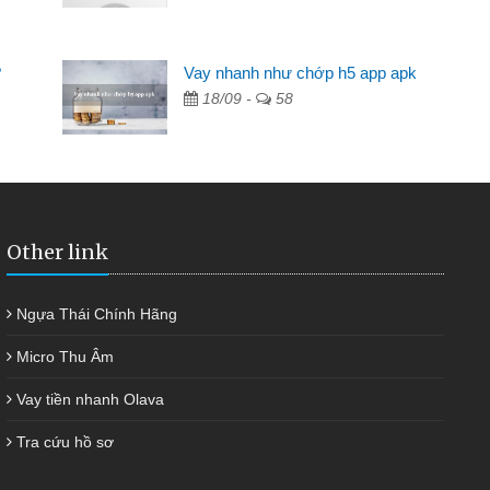
Mất 2 tuần các ngân hàng không ai cho vay. Trong khi
cần có 2 triệu để giải quyết việc riêng, trong 1-2 ngày tôi trả
?
Vay nhanh như chớp h5 app apk
được thôi. Cảm ơn đã giúp tôi kịp thời và nhanh chóng
18/09 -
58
Other link
Ngựa Thái Chính Hãng
Micro Thu Âm
Vay tiền nhanh Olava
Tra cứu hồ sơ