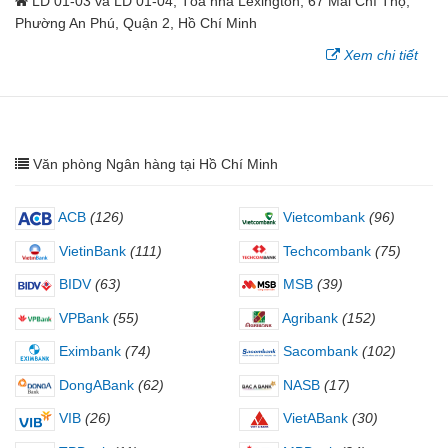
LD 01-03 và LD 01-04, Tòa nhà Lexington, 67 Mai Chí Thọ,
Phường An Phú, Quận 2, Hồ Chí Minh
Xem chi tiết
Văn phòng Ngân hàng tại Hồ Chí Minh
ACB
(126)
Vietcombank
(96)
VietinBank
(111)
Techcombank
(75)
BIDV
(63)
MSB
(39)
VPBank
(55)
Agribank
(152)
Eximbank
(74)
Sacombank
(102)
DongABank
(62)
NASB
(17)
VIB
(26)
VietABank
(30)