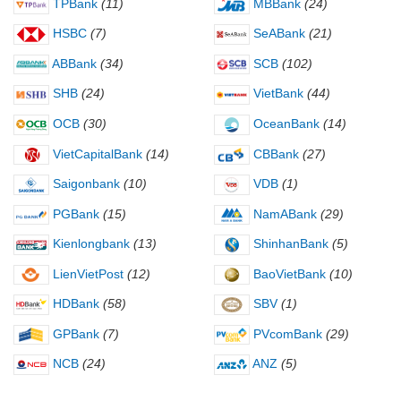
TPBank
(11)
MBBank
(24)
HSBC
(7)
SeABank
(21)
ABBank
(34)
SCB
(102)
SHB
(24)
VietBank
(44)
OCB
(30)
OceanBank
(14)
VietCapitalBank
(14)
CBBank
(27)
Saigonbank
(10)
VDB
(1)
PGBank
(15)
NamABank
(29)
Kienlongbank
(13)
ShinhanBank
(5)
LienVietPost
(12)
BaoVietBank
(10)
HDBank
(58)
SBV
(1)
GPBank
(7)
PVcomBank
(29)
NCB
(24)
ANZ
(5)