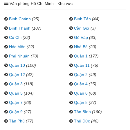
Văn phòng Hồ Chí Minh - Khu vực
Bình Chánh
(25)
Bình Tân
(44)
Bình Thạnh
(107)
Cần Giờ
(3)
Củ Chi
(22)
Gò Vấp
(83)
Hóc Môn
(22)
Nhà Bè
(20)
Phú Nhuận
(70)
Quận 1
(177)
Quận 10
(100)
Quận 11
(75)
Quận 12
(42)
Quận 2
(49)
Quận 3
(118)
Quận 4
(35)
Quận 5
(104)
Quận 6
(68)
Quận 7
(88)
Quận 8
(37)
Quận 9
(27)
Tân Bình
(160)
Tân Phú
(77)
Thủ Đức
(46)