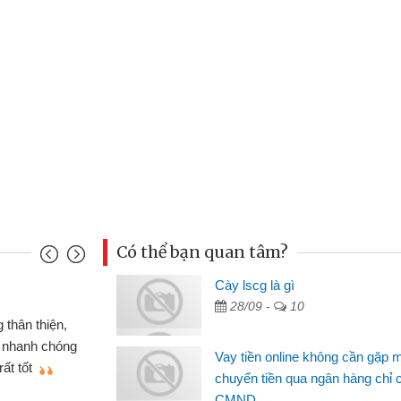
Có thể bạn quan tâm?
Cày lscg là gì
Mai Lan - Sinh viên
28/09 -
10
 xe wave
Tôi biết đến thông qua quảng 
ND online
sinh viên nên cần đóng tiền nhà
Vay tiền online không cần gặp 
hiệu cho bạn
thấy thủ tục nhanh gọn nên tôi 
chuyển tiền qua ngân hàng chỉ 
CMND
Lâm Minh Chánh