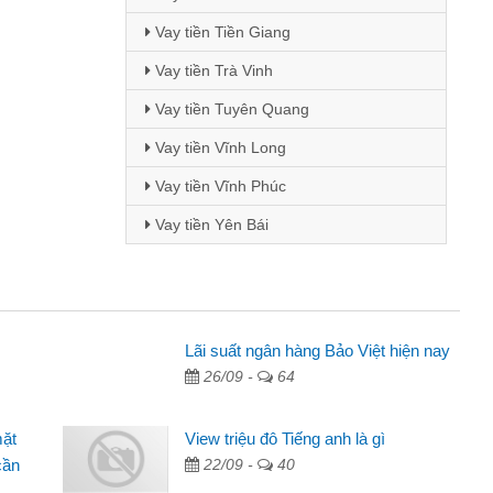
Vay tiền Tiền Giang
Vay tiền Trà Vinh
Vay tiền Tuyên Quang
Vay tiền Vĩnh Long
Vay tiền Vĩnh Phúc
Vay tiền Yên Bái
Lãi suất ngân hàng Bảo Việt hiện nay
26/09 -
64
cáo trên facebook. Tôi là
, sinh nhật bạn bè, mà đọc
mặt
View triệu đô Tiếng anh là gì
quyết định vay
cần
22/09 -
40