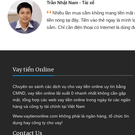
Cấn Văn Lực - Tạp hóa
y
Tôi kinh doanh buôn bán nhỏ lẻ nhiều lúc
a
hàng, nhờ biết đến website qua bạn bè giới thi
quyết được công việc của mình nhanh chón
Vay tiền Online
Chuyên so sánh các dịch vụ cho vay tiền online uy tín bằng
CMND, vay tiền online lãi suất 0 nhanh nhất không cần gặp
mặt, tổng hợp các web vay tiền online trong ngày từ các ngân
hàng và công ty tài chính tại Việt Nam
Www.vaytienonline.com không phải là ngân hàng, tổ chức tín
dụng hay công ty cho vay!
Contact Us