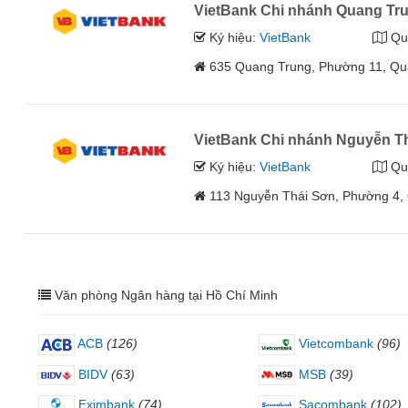
VietBank Chi nhánh Quang Tr
Ký hiệu:
VietBank
Qu
635 Quang Trung, Phường 11, Qu
VietBank Chi nhánh Nguyễn T
Ký hiệu:
VietBank
Qu
113 Nguyễn Thái Sơn, Phường 4,
Văn phòng Ngân hàng tại Hồ Chí Minh
ACB
(126)
Vietcombank
(96)
BIDV
(63)
MSB
(39)
Eximbank
(74)
Sacombank
(102)