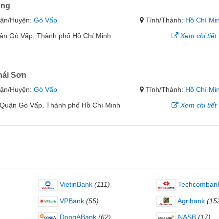
ung
ận/Huyện:
Gò Vấp
Tỉnh/Thành:
Hồ Chí Mi
ận Gò Vấp, Thành phố Hồ Chí Minh
Xem chi tiết
hái Sơn
ận/Huyện:
Gò Vấp
Tỉnh/Thành:
Hồ Chí Mi
 Quận Gò Vấp, Thành phố Hồ Chí Minh
Xem chi tiết
VietinBank
(111)
Techcomban
VPBank
(55)
Agribank
(15
DongABank
(62)
NASB
(17)