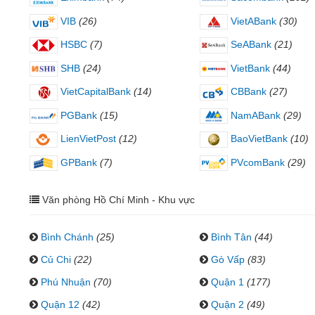
VIB
(26)
VietABank
(30)
HSBC
(7)
SeABank
(21)
SHB
(24)
VietBank
(44)
VietCapitalBank
(14)
CBBank
(27)
PGBank
(15)
NamABank
(29)
LienVietPost
(12)
BaoVietBank
(10)
GPBank
(7)
PVcomBank
(29)
Văn phòng Hồ Chí Minh - Khu vực
Bình Chánh
(25)
Bình Tân
(44)
Củ Chi
(22)
Gò Vấp
(83)
Phú Nhuận
(70)
Quận 1
(177)
Quận 12
(42)
Quận 2
(49)