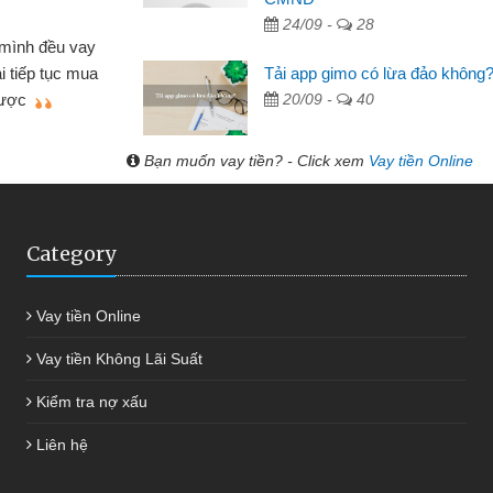
24/09 -
28
Mất 2 tuần các ngân hàng khô
 cần vốn nhập
cần có 2 triệu để giải quyết việc 
Tải app gimo có lừa đảo không
ệu tôi đã giải
được thôi. Cảm ơn đã giúp tôi 
20/09 -
40
g
Bạn muốn vay tiền? - Click xem
Vay tiền Online
Category
Vay tiền Online
Vay tiền Không Lãi Suất
Kiểm tra nợ xấu
Liên hệ