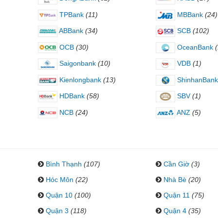
TPBank
(11)
MBBank
(24)
ABBank
(34)
SCB
(102)
OCB
(30)
OceanBank
Saigonbank
(10)
VDB
(1)
Kienlongbank
(13)
ShinhanBank
HDBank
(58)
SBV
(1)
NCB
(24)
ANZ
(5)
Bình Thạnh
(107)
Cần Giờ
(3)
Hóc Môn
(22)
Nhà Bè
(20)
Quận 10
(100)
Quận 11
(75)
Quận 3
(118)
Quận 4
(35)