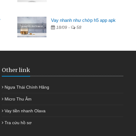
ng ai cho vay. Trong khi
riêng, trong 1-2 ngày tôi trả
?
Vay nhanh như chớp h5 app apk
kịp thời và nhanh chóng
18/09 -
58
Other link
Ngựa Thái Chính Hãng
Micro Thu Âm
Vay tiền nhanh Olava
Tra cứu hồ sơ