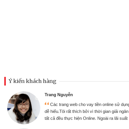
Ý kiến khách hàng
Đoàn Hữu Cảnh
Mình cần tiền gấp nên định cầm cố chiếc
nhưng thật may đã có gói vay tiền bằng CM
g
không cần gặp mặt nên rất tiện lợi, sẽ giới t
bè biết