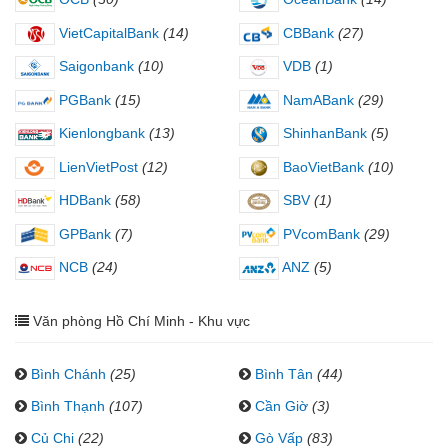
VietCapitalBank
(14)
CBBank
(27)
Saigonbank
(10)
VDB
(1)
PGBank
(15)
NamABank
(29)
Kienlongbank
(13)
ShinhanBank
(5)
LienVietPost
(12)
BaoVietBank
(10)
HDBank
(58)
SBV
(1)
GPBank
(7)
PVcomBank
(29)
NCB
(24)
ANZ
(5)
Văn phòng Hồ Chí Minh - Khu vực
Bình Chánh
(25)
Bình Tân
(44)
Bình Thạnh
(107)
Cần Giờ
(3)
Củ Chi
(22)
Gò Vấp
(83)