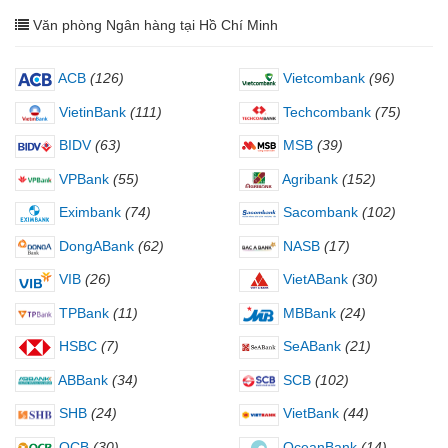
Văn phòng Ngân hàng tại Hồ Chí Minh
ACB
(126)
Vietcombank
(96)
VietinBank
(111)
Techcombank
(75)
BIDV
(63)
MSB
(39)
VPBank
(55)
Agribank
(152)
Eximbank
(74)
Sacombank
(102)
DongABank
(62)
NASB
(17)
VIB
(26)
VietABank
(30)
TPBank
(11)
MBBank
(24)
HSBC
(7)
SeABank
(21)
ABBank
(34)
SCB
(102)
SHB
(24)
VietBank
(44)
OCB
(30)
OceanBank
(14)