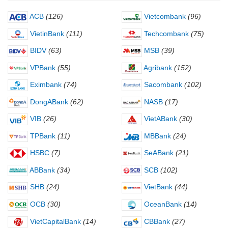
ACB
(126)
Vietcombank
(96)
VietinBank
(111)
Techcombank
(75)
BIDV
(63)
MSB
(39)
VPBank
(55)
Agribank
(152)
Eximbank
(74)
Sacombank
(102)
DongABank
(62)
NASB
(17)
VIB
(26)
VietABank
(30)
TPBank
(11)
MBBank
(24)
HSBC
(7)
SeABank
(21)
ABBank
(34)
SCB
(102)
SHB
(24)
VietBank
(44)
OCB
(30)
OceanBank
(14)
VietCapitalBank
(14)
CBBank
(27)