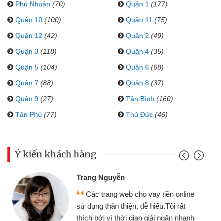
Phú Nhuận
(70)
Quận 1
(177)
Quận 10
(100)
Quận 11
(75)
Quận 12
(42)
Quận 2
(49)
Quận 3
(118)
Quận 4
(35)
Quận 5
(104)
Quận 6
(68)
Quận 7
(88)
Quận 8
(37)
Quận 9
(27)
Tân Bình
(160)
Tân Phú
(77)
Thủ Đức
(46)
Ý kiến khách hàng
Trang Nguyễn
Các trang web cho vay tiền online
sử dụng thân thiện, dễ hiểu.Tôi rất
thích bởi vì thời gian giải ngân nhanh