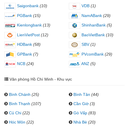
Saigonbank
(10)
VDB
(1)
PGBank
(15)
NamABank
(29)
Kienlongbank
(13)
ShinhanBank
(5)
LienVietPost
(12)
BaoVietBank
(10)
HDBank
(58)
SBV
(1)
GPBank
(7)
PVcomBank
(29)
NCB
(24)
ANZ
(5)
Văn phòng Hồ Chí Minh - Khu vực
Bình Chánh
(25)
Bình Tân
(44)
Bình Thạnh
(107)
Cần Giờ
(3)
Củ Chi
(22)
Gò Vấp
(83)
Hóc Môn
(22)
Nhà Bè
(20)