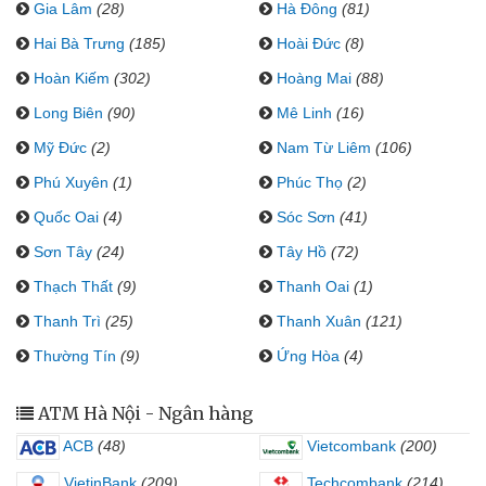
Gia Lâm
(28)
Hà Đông
(81)
Hai Bà Trưng
(185)
Hoài Đức
(8)
Hoàn Kiếm
(302)
Hoàng Mai
(88)
Long Biên
(90)
Mê Linh
(16)
Mỹ Đức
(2)
Nam Từ Liêm
(106)
Phú Xuyên
(1)
Phúc Thọ
(2)
Quốc Oai
(4)
Sóc Sơn
(41)
Sơn Tây
(24)
Tây Hồ
(72)
Thạch Thất
(9)
Thanh Oai
(1)
Thanh Trì
(25)
Thanh Xuân
(121)
Thường Tín
(9)
Ứng Hòa
(4)
ATM Hà Nội - Ngân hàng
ACB
(48)
Vietcombank
(200)
VietinBank
(209)
Techcombank
(214)