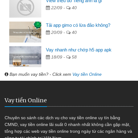
View triệu đô Tiếng anh là gì
22/09 -
40
Tải app gimo có lừa đảo không?
20/09 -
40
Vay nhanh như chớp h5 app apk
18/09 -
58
Bạn muốn vay tiền? - Click xem
Vay tiền Online
Vay tiền Online
Chuyên so sánh các dịch vụ cho vay tiền online uy tín bằng
CMND, vay tiền online lãi suất 0 nhanh nhất không cần gặp mặt,
tổng hợp các web vay tiền online trong ngày từ các ngân hàng và