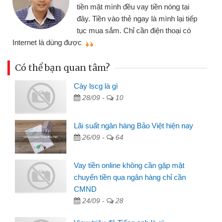
nhiều lúc cần vốn 
nh đều vay tiền nóng tại
đến website qua bạn
o thẻ ngay là mình lại tiếp
đã giải quyết được
. Chỉ cần điện thoại có
mình nhanh chóng
Có thể bạn quan tâm?
Cày lscg là gì
28/09 -
10
Lãi suất ngân hàng Bảo Việt hiện nay
26/09 -
64
Vay tiền online không cần gặp mặt
chuyển tiền qua ngân hàng chỉ cần
CMND
24/09 -
28