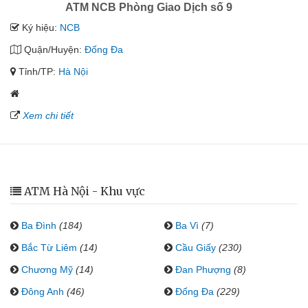
ATM NCB Phòng Giao Dịch số 9
Ký hiệu:
NCB
Quận/Huyện:
Đống Đa
Tỉnh/TP:
Hà Nội
Xem chi tiết
ATM Hà Nội - Khu vực
Ba Đình
(184)
Ba Vì
(7)
Bắc Từ Liêm
(14)
Cầu Giấy
(230)
Chương Mỹ
(14)
Đan Phượng
(8)
Đông Anh
(46)
Đống Đa
(229)