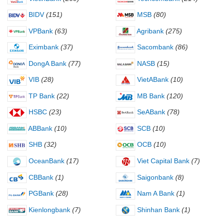
BIDV
(151)
MSB
(80)
VPBank
(63)
Agribank
(275)
Eximbank
(37)
Sacombank
(86)
DongA Bank
(77)
NASB
(15)
VIB
(28)
VietABank
(10)
TP Bank
(22)
MB Bank
(120)
HSBC
(23)
SeABank
(78)
ABBank
(10)
SCB
(10)
SHB
(32)
OCB
(10)
OceanBank
(17)
Viet Capital Bank
(7)
CBBank
(1)
Saigonbank
(8)
PGBank
(28)
Nam A Bank
(1)
Kienlongbank
(7)
Shinhan Bank
(1)