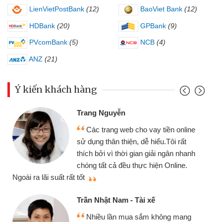
LienVietPostBank
(12)
BaoViet Bank
(12)
HDBank
(20)
GPBank
(9)
PVcomBank
(5)
NCB
(4)
ANZ
(21)
Ý kiến khách hàng
Đoàn Hữu Cảnh
yễn
Mình cần tiền 
g web cho vay tiền online
chiếc xe wave như
 thiện, dễ hiểu.Tôi rất
gói vay tiền bằng
 thời gian giải ngân nhanh
cần gặp mặt nên rất
ả đều thực hiện Online.
thiệu cho bạn bè biết
Cấn Văn Lực - Tạ
Nam - Tài xế
Tôi kinh doanh 
ần mua sắm không mang